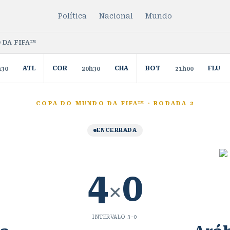
Política
Nacional
Mundo
 DA FIFA™
ATL
COR
CHA
BOT
FLU
h30
20h30
21h00
COPA DO MUNDO DA FIFA™
·
RODADA 2
ENCERRADA
4
0
×
INTERVALO
3
–
0