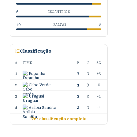
6
1
ESCANTEIOS
10
2
FALTAS
Classificação
#
TIME
P
J
SG
1
Espanha
7
3
+5
2
Cabo Verde
3
3
0
3
Uruguai
2
3
-1
4
Arábia Saudita
2
3
-4
Ver classificação completa