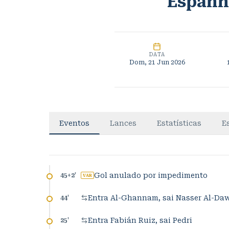
Espanh
DATA
Dom, 21 Jun 2026
Eventos
Lances
Estatísticas
E
Gol anulado por impedimento
45+2
'
VAR
Entra Al-Ghannam, sai Nasser Al-Da
44
'
Entra Fabián Ruiz, sai Pedri
25
'