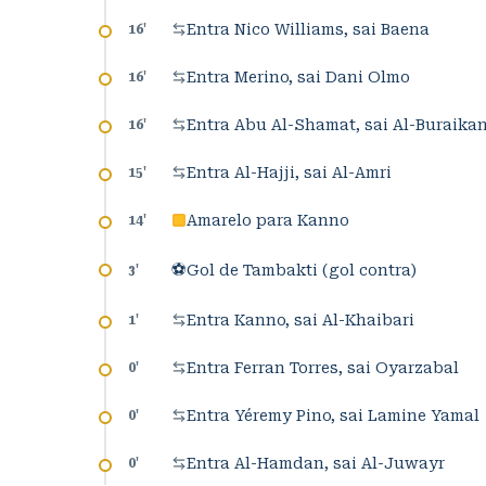
Entra Nico Williams, sai Baena
16
'
Entra Merino, sai Dani Olmo
16
'
Entra Abu Al-Shamat, sai Al-Buraika
16
'
Entra Al-Hajji, sai Al-Amri
15
'
Amarelo para Kanno
14
'
⚽
Gol de Tambakti (gol contra)
3
'
Entra Kanno, sai Al-Khaibari
1
'
Entra Ferran Torres, sai Oyarzabal
0
'
Entra Yéremy Pino, sai Lamine Yamal
0
'
Entra Al-Hamdan, sai Al-Juwayr
0
'