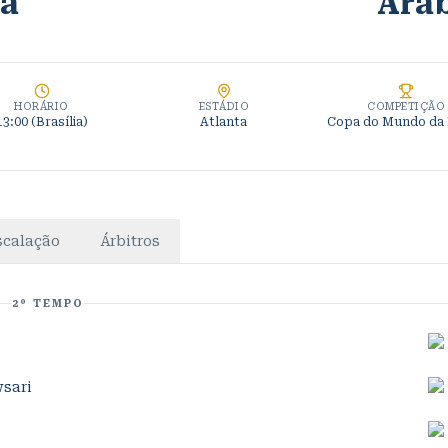
a
Aráb
HORÁRIO
ESTÁDIO
COMPETIÇÃO
13:00
(Brasília)
Atlanta
Copa do Mundo da
scalação
Árbitros
2º TEMPO
wsari