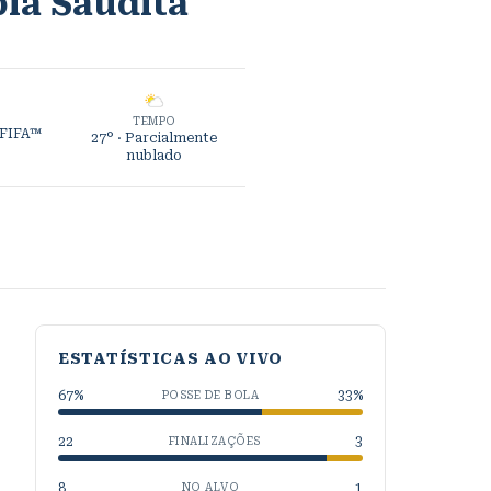
ia Saudita
TEMPO
 FIFA™
27°
· Parcialmente
nublado
ESTATÍSTICAS AO VIVO
67
%
33
%
POSSE DE BOLA
22
3
FINALIZAÇÕES
8
1
NO ALVO