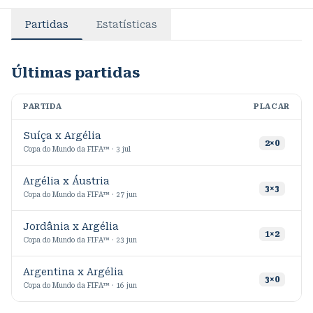
Partidas
Estatísticas
Últimas partidas
PARTIDA
PLACAR
M
Suíça x Argélia
7
2
×
0
Copa do Mundo da FIFA™ · 3 jul
Argélia x Áustria
1
3
×
3
Copa do Mundo da FIFA™ · 27 jun
Jordânia x Argélia
8
1
×
2
Copa do Mundo da FIFA™ · 23 jun
Argentina x Argélia
2
3
×
0
Copa do Mundo da FIFA™ · 16 jun