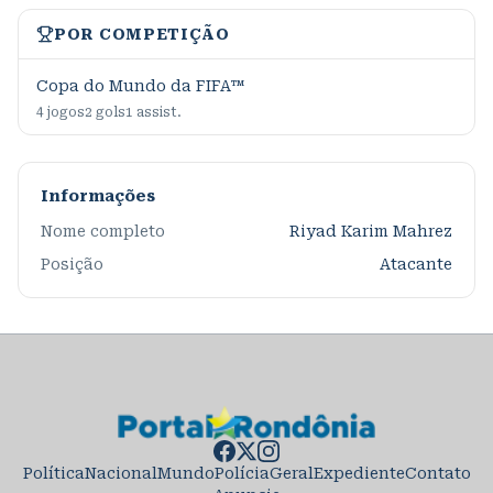
POR COMPETIÇÃO
Copa do Mundo da FIFA™
4
jogos
2
gols
1
assist.
Informações
Nome completo
Riyad Karim Mahrez
Posição
Atacante
Política
Nacional
Mundo
Polícia
Geral
Expediente
Contato