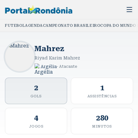
FUTEBOL
AGENDA
CAMPEONATO BRASILEIRO
COPA DO MUNDO 
Mahrez
Riyad Karim Mahrez
Argélia
·
Atacante
2
1
GOLS
ASSISTÊNCIAS
4
280
JOGOS
MINUTOS