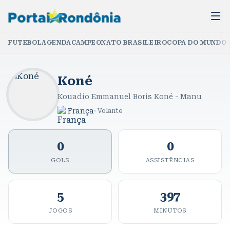
FUTEBOL
AGENDA
CAMPEONATO BRASILEIRO
COPA DO MUNDO 
Koné
Kouadio Emmanuel Boris Koné - Manu
França
·
Volante
0
0
GOLS
ASSISTÊNCIAS
5
397
JOGOS
MINUTOS