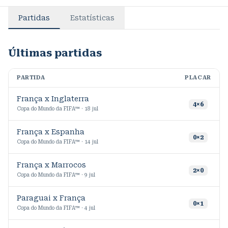
Partidas
Estatísticas
Últimas partidas
PARTIDA
PLACAR
M
França x Inglaterra
4
×
6
Copa do Mundo da FIFA™ · 18 jul
França x Espanha
4
0
×
2
Copa do Mundo da FIFA™ · 14 jul
França x Marrocos
7
2
×
0
Copa do Mundo da FIFA™ · 9 jul
Paraguai x França
1
0
×
1
Copa do Mundo da FIFA™ · 4 jul