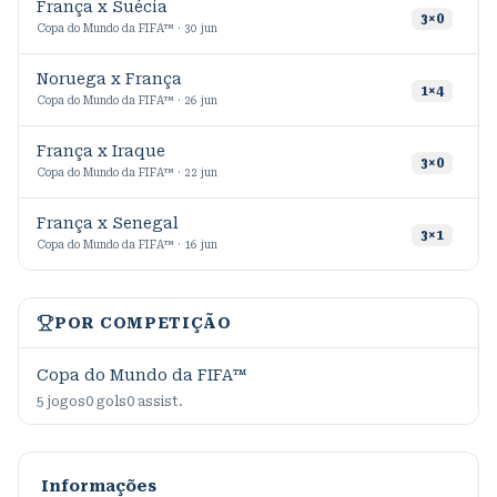
França x Suécia
3
×
0
Copa do Mundo da FIFA™ · 30 jun
Noruega x França
9
1
×
4
Copa do Mundo da FIFA™ · 26 jun
França x Iraque
9
3
×
0
Copa do Mundo da FIFA™ · 22 jun
França x Senegal
3
×
1
Copa do Mundo da FIFA™ · 16 jun
POR COMPETIÇÃO
Copa do Mundo da FIFA™
5
jogos
0
gols
0
assist.
Informações