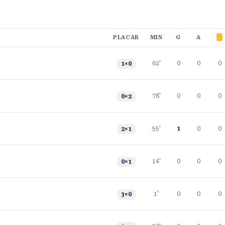
PLACAR
MIN
G
A
62'
0
0
0
1
×
0
78'
0
0
0
0
×
2
55'
1
0
0
2
×
1
14'
0
0
0
0
×
1
1'
0
0
0
3
×
0