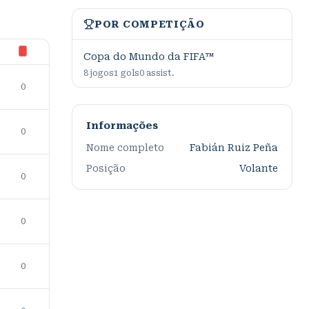
POR COMPETIÇÃO
Copa do Mundo da FIFA™
8
jogos
1
gols
0
assist.
0
Informações
0
Nome completo
Fabián Ruiz Peña
Posição
Volante
0
0
0