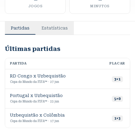
JOGOS
MINUTOS
Partidas
Estatísticas
Últimas partidas
PARTIDA
PLACAR
M
RD Congo x Uzbequistão
3
×
1
Copa do Mundo da FIFA™ · 27 jun
Portugal x Uzbequistão
5
×
0
Copa do Mundo da FIFA™ · 23 jun
Uzbequistão x Colômbia
1
×
3
Copa do Mundo da FIFA™ · 17 jun