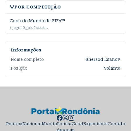
POR COMPETIÇÃO
Copa do Mundo da FIFA™
1
jogos
0
gols
0
assist.
Informações
Nome completo
Sherzod Esanov
Posição
Volante
Política
Nacional
Mundo
Polícia
Geral
Expediente
Contato
Anuncie