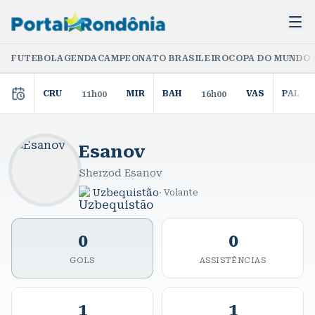
FUTEBOL
AGENDA
CAMPEONATO BRASILEIRO
COPA DO MUNDO 
CRU
MIR
BAH
VAS
PAL
11h00
16h00
Esanov
Sherzod Esanov
Uzbequistão
·
Volante
0
0
GOLS
ASSISTÊNCIAS
1
1