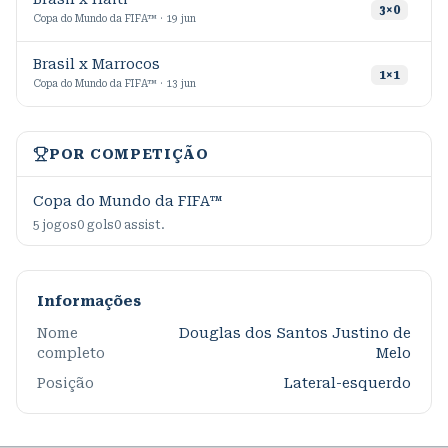
9
3
×
0
Copa do Mundo da FIFA™ · 19 jun
Brasil x Marrocos
1
1
×
1
Copa do Mundo da FIFA™ · 13 jun
POR COMPETIÇÃO
Copa do Mundo da FIFA™
5
jogos
0
gols
0
assist.
Informações
Nome
Douglas dos Santos Justino de
completo
Melo
Posição
Lateral-esquerdo