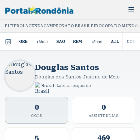
FUTEBOL
AGENDA
CAMPEONATO BRASILEIRO
COPA DO MUNDO 
GRE
SAO
REM
ATL
COR
16h00
18h30
Douglas Santos
Douglas dos Santos Justino de Melo
Brasil
·
Lateral-esquerdo
0
0
GOLS
ASSISTÊNCIAS
5
469