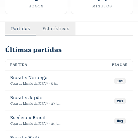
JOGOS
MINUTOS
Partidas
Estatísticas
Últimas partidas
PARTIDA
PLACAR
M
Brasil x Noruega
1
1
×
2
Copa do Mundo da FIFA™ · 5 jul
Brasil x Japão
9
2
×
1
Copa do Mundo da FIFA™ · 29 jun
Escócia x Brasil
8
0
×
3
Copa do Mundo da FIFA™ · 24 jun
Brasil x Haiti