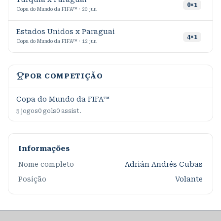
1
0
×
1
Copa do Mundo da FIFA™ · 20 jun
Estados Unidos x Paraguai
9
4
×
1
Copa do Mundo da FIFA™ · 12 jun
POR COMPETIÇÃO
Copa do Mundo da FIFA™
5
jogos
0
gols
0
assist.
Informações
Nome completo
Adrián Andrés Cubas
Posição
Volante