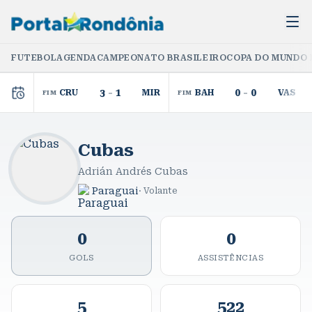
FUTEBOL
AGENDA
CAMPEONATO BRASILEIRO
COPA DO MUNDO 
3
-
1
0
-
0
CRU
MIR
BAH
VAS
FIM
FIM
Cubas
Adrián Andrés Cubas
Paraguai
·
Volante
0
0
GOLS
ASSISTÊNCIAS
5
522