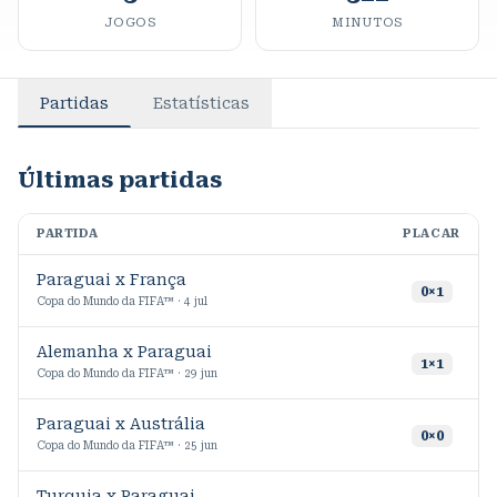
JOGOS
MINUTOS
Partidas
Estatísticas
Últimas partidas
PARTIDA
PLACAR
M
Paraguai x França
1
0
×
1
Copa do Mundo da FIFA™ · 4 jul
Alemanha x Paraguai
1
1
×
1
Copa do Mundo da FIFA™ · 29 jun
Paraguai x Austrália
1
0
×
0
Copa do Mundo da FIFA™ · 25 jun
Turquia x Paraguai