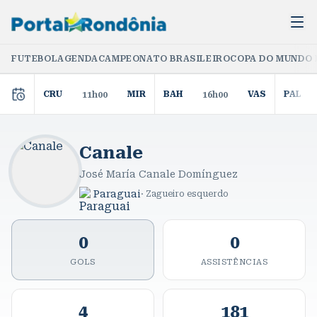
FUTEBOL
AGENDA
CAMPEONATO BRASILEIRO
COPA DO MUNDO 
CRU
MIR
BAH
VAS
PAL
11h00
16h00
Canale
José María Canale Domínguez
Paraguai
·
Zagueiro esquerdo
0
0
GOLS
ASSISTÊNCIAS
4
181