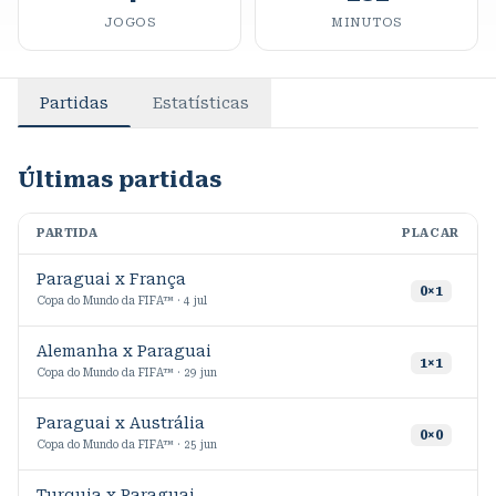
JOGOS
MINUTOS
Partidas
Estatísticas
Últimas partidas
PARTIDA
PLACAR
M
Paraguai x França
4
0
×
1
Copa do Mundo da FIFA™ · 4 jul
Alemanha x Paraguai
1
1
×
1
Copa do Mundo da FIFA™ · 29 jun
Paraguai x Austrália
1
0
×
0
Copa do Mundo da FIFA™ · 25 jun
Turquia x Paraguai