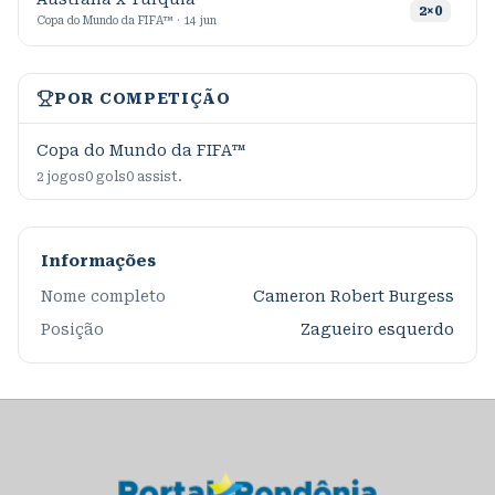
9
2
×
0
Copa do Mundo da FIFA™ · 14 jun
POR COMPETIÇÃO
Copa do Mundo da FIFA™
2
jogos
0
gols
0
assist.
Informações
Nome completo
Cameron Robert Burgess
Posição
Zagueiro esquerdo