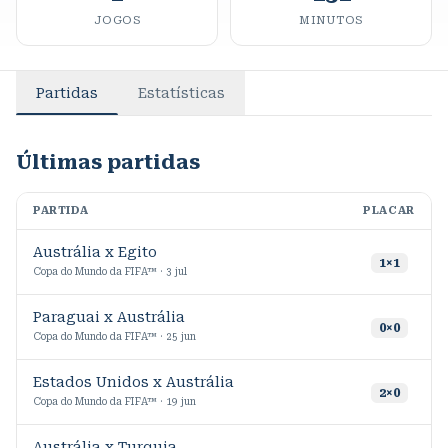
JOGOS
MINUTOS
Partidas
Estatísticas
Últimas partidas
PARTIDA
PLACAR
M
Austrália x Egito
1
×
1
Copa do Mundo da FIFA™ · 3 jul
Paraguai x Austrália
0
×
0
Copa do Mundo da FIFA™ · 25 jun
Estados Unidos x Austrália
5
2
×
0
Copa do Mundo da FIFA™ · 19 jun
Austrália x Turquia