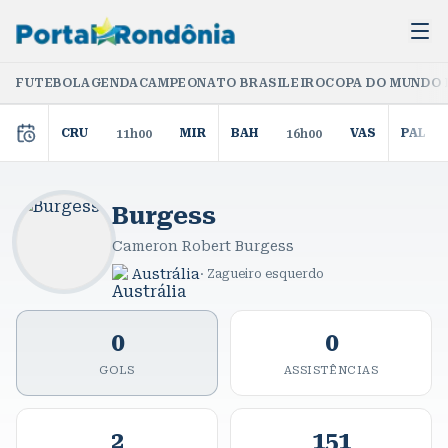
FUTEBOL
AGENDA
CAMPEONATO BRASILEIRO
COPA DO MUNDO 
CRU
MIR
BAH
VAS
PAL
11h00
16h00
Burgess
Cameron Robert Burgess
Austrália
·
Zagueiro esquerdo
0
0
GOLS
ASSISTÊNCIAS
2
151