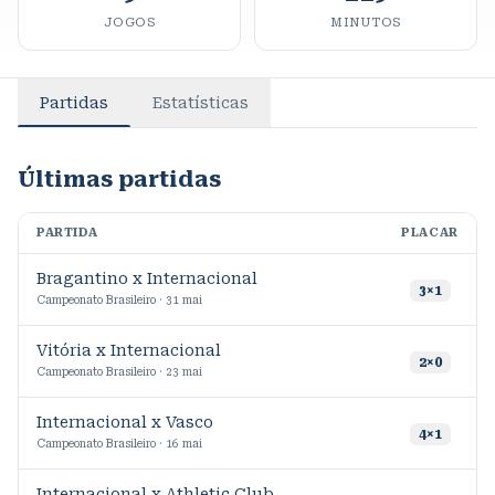
JOGOS
MINUTOS
Partidas
Estatísticas
Últimas partidas
PARTIDA
PLACAR
M
Bragantino x Internacional
1
3
×
1
Campeonato Brasileiro · 31 mai
Vitória x Internacional
2
2
×
0
Campeonato Brasileiro · 23 mai
Internacional x Vasco
4
×
1
Campeonato Brasileiro · 16 mai
Internacional x Athletic Club