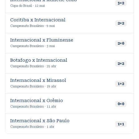
2
3
×
2
Copa do Brasil · 12 mai
Coritiba x Internacional
2
×
2
Campeonato Brasileiro · 9 mai
Internacional x Fluminense
2
×
0
Campeonato Brasileiro · 3 mai
Botafogo x Internacional
2
×
2
Campeonato Brasileiro · 25 abr
Internacional x Mirassol
2
1
×
2
Campeonato Brasileiro · 19 abr
Internacional x Grêmio
0
×
0
Campeonato Brasileiro · 11 abr
Internacional x São Paulo
1
×
1
Campeonato Brasileiro · 1 abr