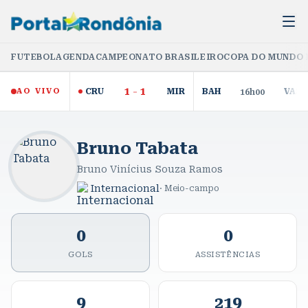
FUTEBOL
AGENDA
CAMPEONATO BRASILEIRO
COPA DO MUNDO 
1
-
1
AO VIVO
CRU
MIR
BAH
VAS
16h00
Bruno Tabata
Bruno Vinícius Souza Ramos
Internacional
·
Meio-campo
0
0
GOLS
ASSISTÊNCIAS
9
219