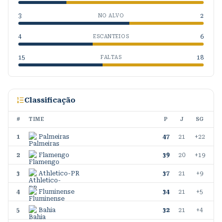
3
2
NO ALVO
4
6
ESCANTEIOS
15
18
FALTAS
Classificação
#
TIME
P
J
SG
1
Palmeiras
47
21
+22
2
Flamengo
39
20
+19
3
Athletico-PR
37
21
+9
4
Fluminense
34
21
+5
5
Bahia
32
21
+4