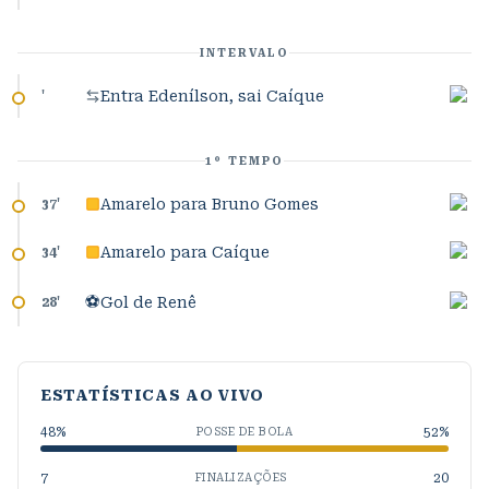
INTERVALO
Entra Edenílson, sai Caíque
'
1º TEMPO
Amarelo para Bruno Gomes
37
'
Amarelo para Caíque
34
'
⚽
Gol de Renê
28
'
ESTATÍSTICAS AO VIVO
48
%
52
%
POSSE DE BOLA
7
20
FINALIZAÇÕES