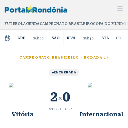
FUTEBOL
AGENDA
CAMPEONATO BRASILEIRO
COPA DO MUNDO 
GRE
SAO
REM
ATL
COR
16h00
18h30
CAMPEONATO BRASILEIRO
·
RODADA 17
ENCERRADA
2
0
×
INTERVALO
1
–
0
Vitória
Internacional