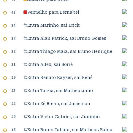
Vermelho para Bernabei
43
'
Entra Marinho, sai Erick
34
'
Entra Alan Patrick, sai Bruno Gomes
32
'
Entra Thiago Maia, sai Bruno Henrique
32
'
Entra Allex, sai Borré
31
'
Entra Renato Kayzer, sai Renê
29
'
Entra Tarzia, sai Matheuzinho
25
'
Entra Zé Breno, sai Jamerson
24
'
Entra Victor Gabriel, sai Juninho
20
'
Entra Bruno Tabata, sai Matheus Bahia
18
'