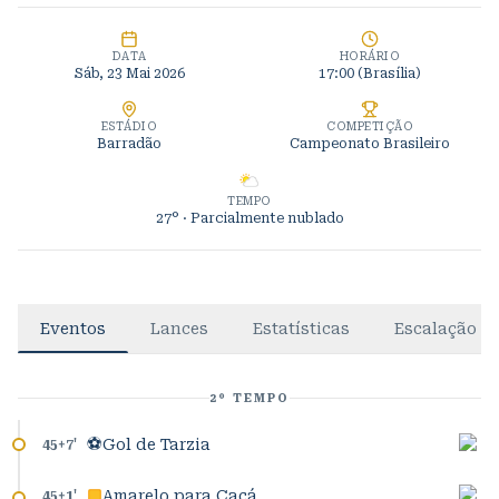
DATA
HORÁRIO
Sáb, 23 Mai 2026
17:00
(Brasília)
ESTÁDIO
COMPETIÇÃO
Barradão
Campeonato Brasileiro
TEMPO
27°
· Parcialmente nublado
Eventos
Lances
Estatísticas
Escalação
2º TEMPO
⚽
Gol de Tarzia
45+7
'
Amarelo para Cacá
45+1
'