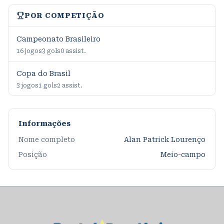
POR COMPETIÇÃO
Campeonato Brasileiro
16
jogos
3
gols
0
assist.
Copa do Brasil
3
jogos
1
gols
2
assist.
Informações
Nome completo
Alan Patrick Lourenço
Posição
Meio-campo