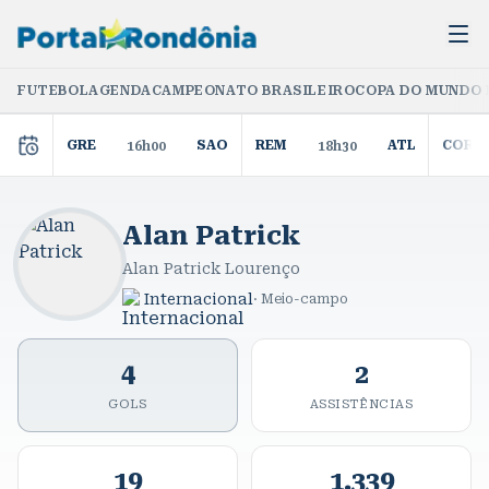
FUTEBOL
AGENDA
CAMPEONATO BRASILEIRO
COPA DO MUNDO 
GRE
SAO
REM
ATL
COR
16h00
18h30
Alan Patrick
Alan Patrick Lourenço
Internacional
·
Meio-campo
4
2
GOLS
ASSISTÊNCIAS
19
1.339