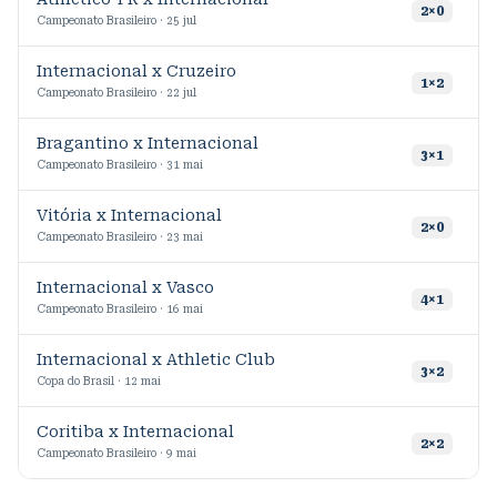
2
2
×
0
Campeonato Brasileiro · 25 jul
Internacional x Cruzeiro
1
×
2
Campeonato Brasileiro · 22 jul
Bragantino x Internacional
9
3
×
1
Campeonato Brasileiro · 31 mai
Vitória x Internacional
1
2
×
0
Campeonato Brasileiro · 23 mai
Internacional x Vasco
4
×
1
Campeonato Brasileiro · 16 mai
Internacional x Athletic Club
9
3
×
2
Copa do Brasil · 12 mai
Coritiba x Internacional
2
×
2
Campeonato Brasileiro · 9 mai