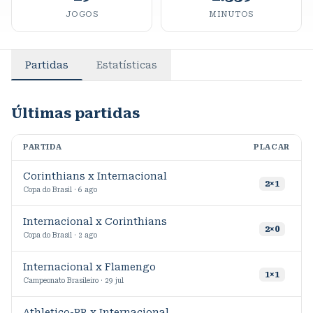
JOGOS
MINUTOS
Partidas
Estatísticas
Últimas partidas
PARTIDA
PLACAR
M
Corinthians x Internacional
7
2
×
1
Copa do Brasil · 6 ago
Internacional x Corinthians
8
2
×
0
Copa do Brasil · 2 ago
Internacional x Flamengo
8
1
×
1
Campeonato Brasileiro · 29 jul
Athletico-PR x Internacional