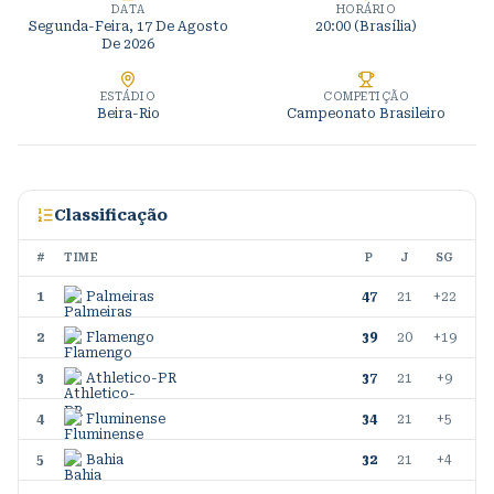
DATA
HORÁRIO
Segunda-Feira, 17 De Agosto
20:00 (Brasília)
De 2026
ESTÁDIO
COMPETIÇÃO
Beira-Rio
Campeonato Brasileiro
Classificação
#
TIME
P
J
SG
1
Palmeiras
47
21
+22
2
Flamengo
39
20
+19
3
Athletico-PR
37
21
+9
4
Fluminense
34
21
+5
5
Bahia
32
21
+4