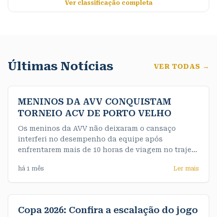
Ver classificação completa
Últimas Notícias
VER TODAS →
MENINOS DA AVV CONQUISTAM
TORNEIO ACV DE PORTO VELHO
Os meninos da AVV não deixaram o cansaço
interferi no desempenho da equipe após
enfrentarem mais de 10 horas de viagem no trajeto
até a capital e de maneira convincente
há 1 mês
Ler mais
conquistaram o título da competição de forma
invicta. Nossos meninos do sub 16 fizeram uma
final muito emocionante e testaram o nervo da
equipe feminina
Copa 2026: Confira a escalação do jogo