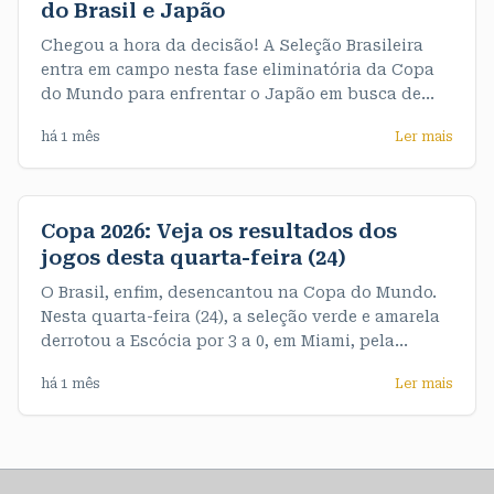
do Brasil e Japão
Chegou a hora da decisão! A Seleção Brasileira
entra em campo nesta fase eliminatória da Copa
do Mundo para enfrentar o Japão em busca de
uma vaga nas oitavas de final. A partida acontece
há 1 mês
Ler mais
às 13h (horário de Rondônia). A partir de agora,
não há espaço para erros: quem vencer avança, e
quem perder se
Copa 2026: Veja os resultados dos
jogos desta quarta-feira (24)
O Brasil, enfim, desencantou na Copa do Mundo.
Nesta quarta-feira (24), a seleção verde e amarela
derrotou a Escócia por 3 a 0, em Miami, pela
terceira e última rodada do Grupo C. De quebra,
há 1 mês
Ler mais
garantiu o primeiro objetivo do Mundial, que era
terminar o grupo na liderança, com sete pontos. >>
Veja os resultados dos jogos