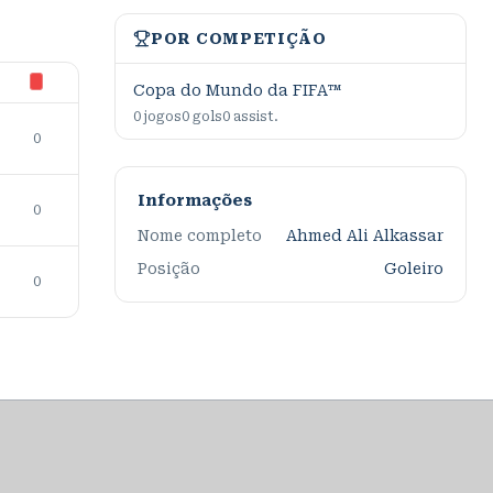
POR COMPETIÇÃO
Copa do Mundo da FIFA™
0
jogos
0
gols
0
assist.
0
Informações
0
Nome completo
Ahmed Ali Alkassar
Posição
Goleiro
0