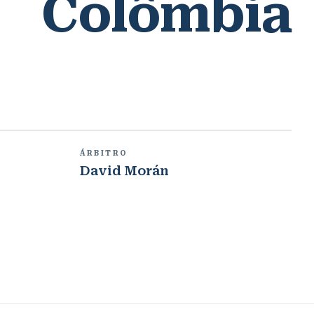
Colômbia
ÁRBITRO
David Morán