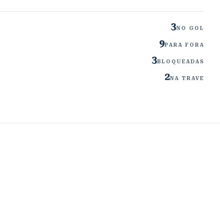
3
NO GOL
9
PARA FORA
3
BLOQUEADAS
2
NA TRAVE