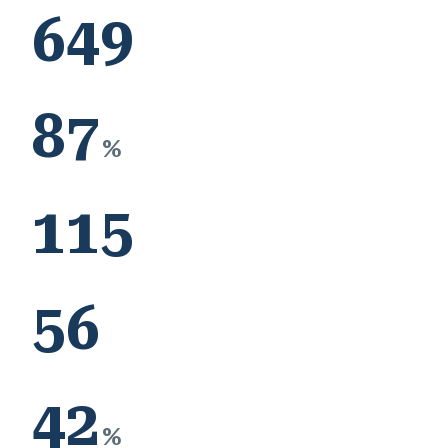
649
87
%
115
56
42
%