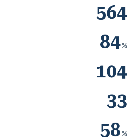
564
84
%
104
33
58
%