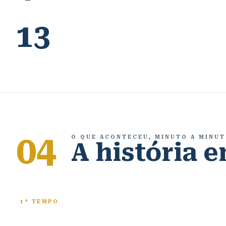
13
04
O QUE ACONTECEU, MINUTO A MINU
A história 
1º TEMPO
UÍÇA