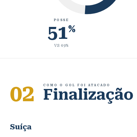
POSSE
51
%
VS
49
%
02
COMO O GOL FOI ATACADO
Finalização
Suíça