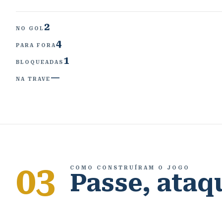
2
NO GOL
4
PARA FORA
1
BLOQUEADAS
—
NA TRAVE
03
COMO CONSTRUÍRAM O JOGO
Passe, ataq