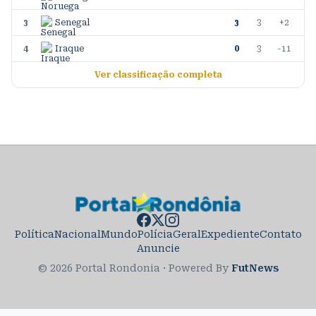
3
Senegal
3
3
+2
4
Iraque
0
3
-11
Ver classificação completa
Política
Nacional
Mundo
Polícia
Geral
Expediente
Contato
Anuncie
© 2026 Portal Rondonia
·
Powered By
FutNews