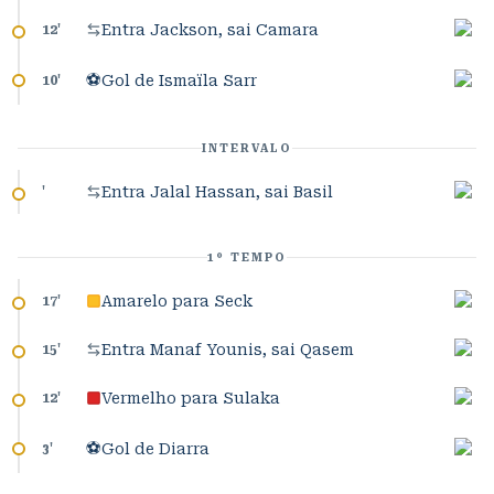
Entra Jackson, sai Camara
12
'
⚽
Gol de Ismaïla Sarr
10
'
INTERVALO
Entra Jalal Hassan, sai Basil
'
1º TEMPO
Amarelo para Seck
17
'
Entra Manaf Younis, sai Qasem
15
'
Vermelho para Sulaka
12
'
⚽
Gol de Diarra
3
'