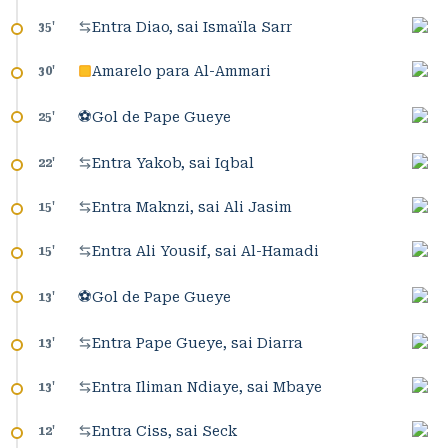
Entra Diao, sai Ismaïla Sarr
35
'
Amarelo para Al-Ammari
30
'
⚽
Gol de Pape Gueye
25
'
Entra Yakob, sai Iqbal
22
'
Entra Maknzi, sai Ali Jasim
15
'
Entra Ali Yousif, sai Al-Hamadi
15
'
⚽
Gol de Pape Gueye
13
'
Entra Pape Gueye, sai Diarra
13
'
Entra Iliman Ndiaye, sai Mbaye
13
'
Entra Ciss, sai Seck
12
'