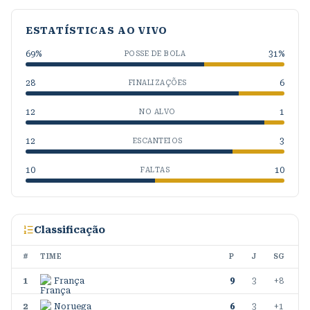
ESTATÍSTICAS AO VIVO
69
%
31
%
POSSE DE BOLA
28
6
FINALIZAÇÕES
12
1
NO ALVO
12
3
ESCANTEIOS
10
10
FALTAS
Classificação
#
TIME
P
J
SG
1
França
9
3
+8
2
Noruega
6
3
+1