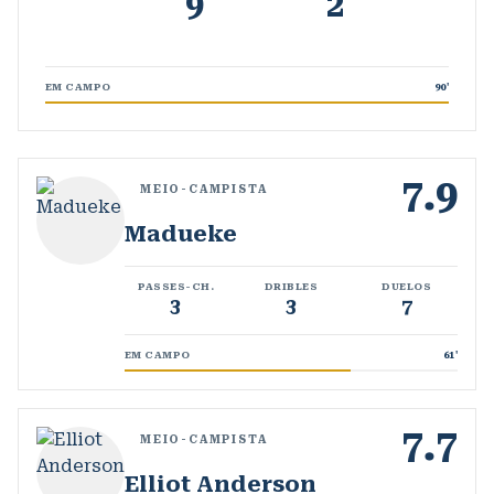
9
2
EM CAMPO
90
'
7.9
MEIO-CAMPISTA
Madueke
PASSES-CH.
DRIBLES
DUELOS
3
3
7
EM CAMPO
61
'
7.7
MEIO-CAMPISTA
Elliot Anderson