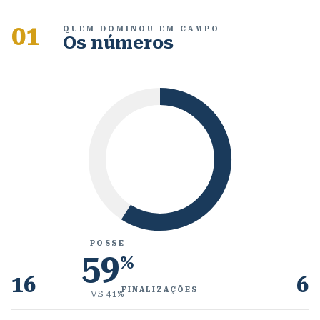
01
QUEM DOMINOU EM CAMPO
Os números
POSSE
59
%
16
6
FINALIZAÇÕES
VS
41
%