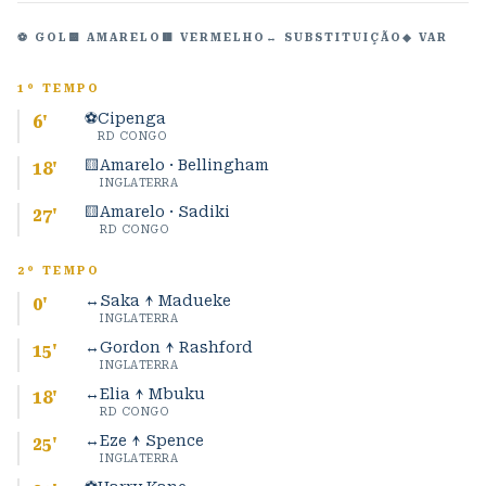
⚽ GOL
🟨 AMARELO
🟥 VERMELHO
↔ SUBSTITUIÇÃO
◆ VAR
1º TEMPO
⚽
Cipenga
6
'
RD CONGO
🟨
Amarelo · Bellingham
18
'
INGLATERRA
🟨
Amarelo · Sadiki
27
'
RD CONGO
2º TEMPO
↔
Saka ↑ Madueke
0
'
INGLATERRA
↔
Gordon ↑ Rashford
15
'
INGLATERRA
↔
Elia ↑ Mbuku
18
'
RD CONGO
↔
Eze ↑ Spence
25
'
INGLATERRA