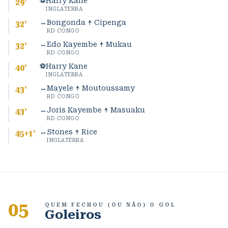
⚽
Harry Kane
29
'
INGLATERRA
↔
Bongonda ↑ Cipenga
32
'
RD CONGO
↔
Edo Kayembe ↑ Mukau
32
'
RD CONGO
⚽
Harry Kane
40
'
INGLATERRA
↔
Mayele ↑ Moutoussamy
43
'
RD CONGO
↔
Joris Kayembe ↑ Masuaku
43
'
RD CONGO
↔
Stones ↑ Rice
45+1
'
INGLATERRA
05
QUEM FECHOU (OU NÃO) O GOL
Goleiros