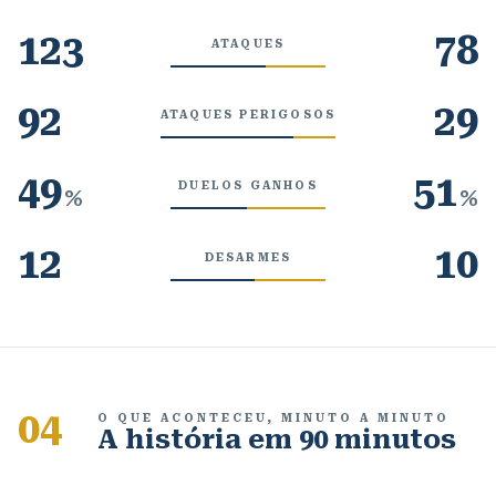
123
78
ATAQUES
92
29
ATAQUES PERIGOSOS
49
51
DUELOS GANHOS
%
%
12
10
DESARMES
04
O QUE ACONTECEU, MINUTO A MINUTO
A história em 90 minutos