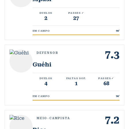
DUELOS
PASSES ✓
2
27
EM CAMPO
90
'
7.3
DEFENSOR
Guéhi
DUELOS
FALTAS SOF.
PASSES ✓
4
1
68
EM CAMPO
90
'
7.2
MEIO-CAMPISTA