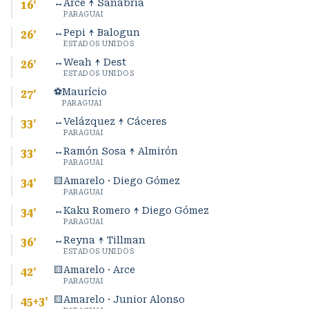
↔
Arce ↑ Sanabria
16
'
PARAGUAI
↔
Pepi ↑ Balogun
26
'
ESTADOS UNIDOS
↔
Weah ↑ Dest
26
'
ESTADOS UNIDOS
⚽
Maurício
27
'
PARAGUAI
↔
Velázquez ↑ Cáceres
33
'
PARAGUAI
↔
Ramón Sosa ↑ Almirón
33
'
PARAGUAI
🟨
Amarelo · Diego Gómez
34
'
PARAGUAI
↔
Kaku Romero ↑ Diego Gómez
34
'
PARAGUAI
↔
Reyna ↑ Tillman
36
'
ESTADOS UNIDOS
🟨
Amarelo · Arce
42
'
PARAGUAI
🟨
Amarelo · Junior Alonso
45+3
'