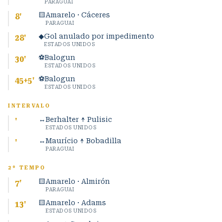
PARAGUAI
🟨
Amarelo · Cáceres
8
'
PARAGUAI
◆
Gol anulado por impedimento
28
'
ESTADOS UNIDOS
⚽
Balogun
30
'
ESTADOS UNIDOS
⚽
Balogun
45+5
'
ESTADOS UNIDOS
INTERVALO
↔
Berhalter ↑ Pulisic
'
ESTADOS UNIDOS
↔
Maurício ↑ Bobadilla
'
PARAGUAI
2º TEMPO
🟨
Amarelo · Almirón
7
'
PARAGUAI
🟨
Amarelo · Adams
13
'
ESTADOS UNIDOS