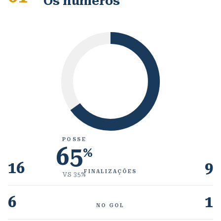
Os números
POSSE
65
%
16
9
FINALIZAÇÕES
VS
35
%
6
1
NO GOL