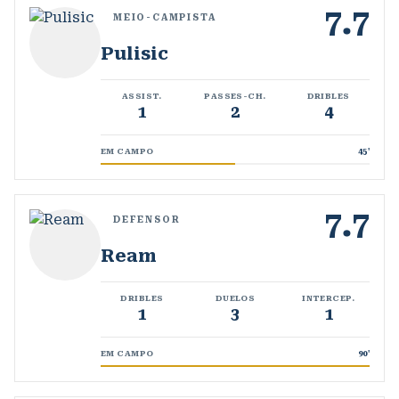
7.7
MEIO-CAMPISTA
Pulisic
ASSIST.
PASSES-CH.
DRIBLES
1
2
4
EM CAMPO
45
'
7.7
DEFENSOR
Ream
DRIBLES
DUELOS
INTERCEP.
1
3
1
EM CAMPO
90
'