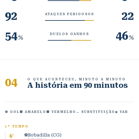
92
22
ATAQUES PERIGOSOS
54
46
DUELOS GANHOS
%
%
04
O QUE ACONTECEU, MINUTO A MINUTO
A história em 90 minutos
⚽ GOL
🟨 AMARELO
🟥 VERMELHO
↔ SUBSTITUIÇÃO
◆ VAR
1º TEMPO
⚽
Bobadilla (CG)
6
'