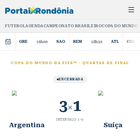
FUTEBOL
AGENDA
CAMPEONATO BRASILEIRO
COPA DO MUNDO 
GRE
SAO
REM
ATL
COR
16h00
18h30
COPA DO MUNDO DA FIFA™
·
QUARTAS DE FINAL
ENCERRADA
3
1
×
INTERVALO
1
–
0
Argentina
Suíça