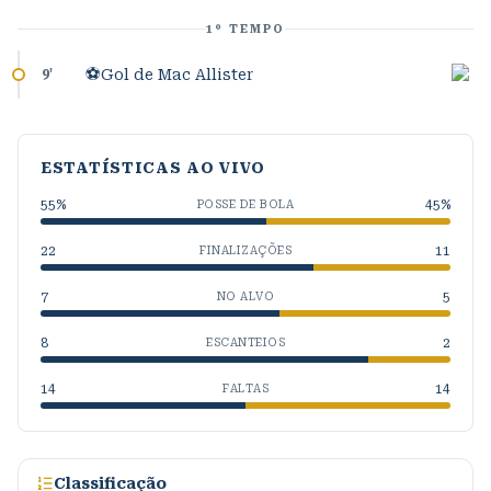
1º TEMPO
⚽
Gol de Mac Allister
9
'
ESTATÍSTICAS AO VIVO
55
%
45
%
POSSE DE BOLA
22
11
FINALIZAÇÕES
7
5
NO ALVO
8
2
ESCANTEIOS
14
14
FALTAS
Classificação