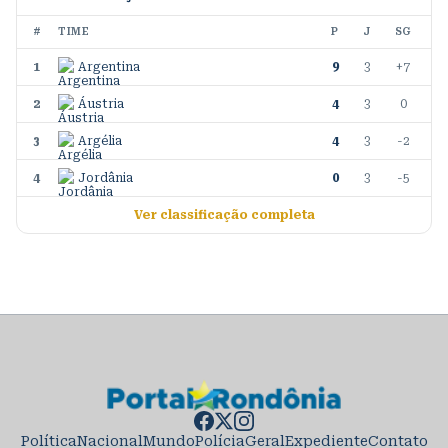
#
TIME
P
J
SG
1
Argentina
9
3
+7
2
Áustria
4
3
0
3
Argélia
4
3
-2
4
Jordânia
0
3
-5
Ver classificação completa
Política
Nacional
Mundo
Polícia
Geral
Expediente
Contato