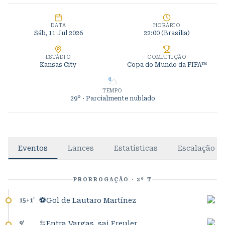
DATA
HORÁRIO
Sáb, 11 Jul 2026
22:00
(Brasília)
ESTÁDIO
COMPETIÇÃO
Kansas City
Copa do Mundo da FIFA™
TEMPO
29°
· Parcialmente nublado
Eventos
Lances
Estatísticas
Escalação
PRORROGAÇÃO · 2º T
⚽
Gol de Lautaro Martínez
15+1
'
Entra Vargas, sai Freuler
9
'