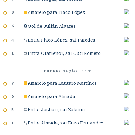
Amarelo para Flaco López
8
'
⚽
Gol de Julián Álvarez
6
'
Entra Flaco López, sai Paredes
4
'
Entra Otamendi, sai Cuti Romero
1
'
PRORROGAÇÃO · 1º T
Amarelo para Lautaro Martínez
7
'
Amarelo para Almada
6
'
Entra Jashari, sai Zakaria
5
'
Entra Almada, sai Enzo Fernández
1
'