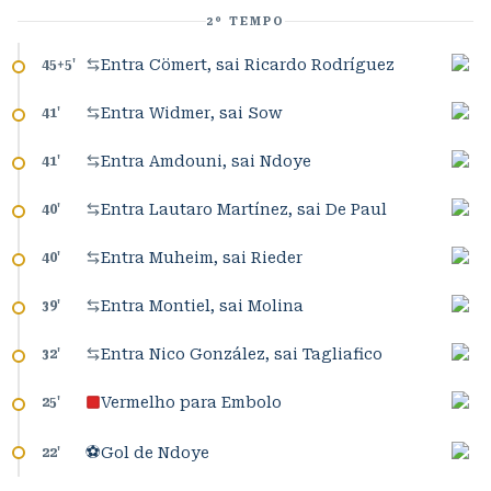
2º TEMPO
Entra Cömert, sai Ricardo Rodríguez
45+5
'
Entra Widmer, sai Sow
41
'
Entra Amdouni, sai Ndoye
41
'
Entra Lautaro Martínez, sai De Paul
40
'
Entra Muheim, sai Rieder
40
'
Entra Montiel, sai Molina
39
'
Entra Nico González, sai Tagliafico
32
'
Vermelho para Embolo
25
'
⚽
Gol de Ndoye
22
'