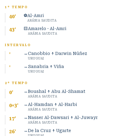
1º TEMPO
⚽
Al-Amri
40
'
ARÁBIA SAUDITA
🟨
Amarelo · Al-Amri
43
'
ARÁBIA SAUDITA
INTERVALO
↔
Canobbio ↑ Darwin Núñez
'
URUGUAI
↔
Sanabria ↑ Viña
'
URUGUAI
2º TEMPO
↔
Boushal ↑ Abu Al-Shamat
0
'
ARÁBIA SAUDITA
↔
Al-Hamdan ↑ Al-Harbi
0+3
'
ARÁBIA SAUDITA
↔
Nasser Al-Dawsari ↑ Al-Juwayr
17
'
ARÁBIA SAUDITA
↔
De la Cruz ↑ Ugarte
26
'
URUGUAI