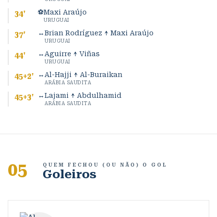
⚽
Maxi Araújo
34
'
URUGUAI
↔
Brian Rodríguez ↑ Maxi Araújo
37
'
URUGUAI
↔
Aguirre ↑ Viñas
44
'
URUGUAI
↔
Al-Hajji ↑ Al-Buraikan
45+2
'
ARÁBIA SAUDITA
↔
Lajami ↑ Abdulhamid
45+3
'
ARÁBIA SAUDITA
05
QUEM FECHOU (OU NÃO) O GOL
Goleiros