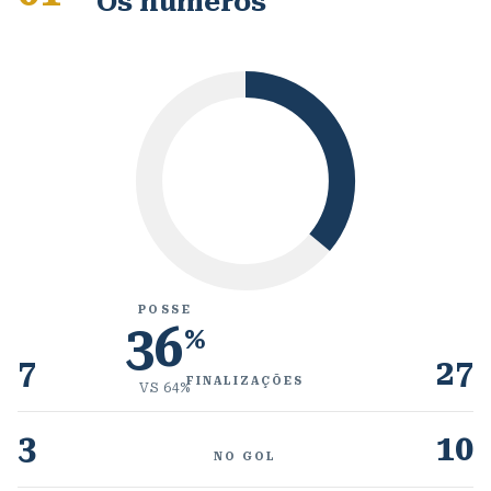
Os números
POSSE
36
%
7
27
FINALIZAÇÕES
VS
64
%
3
10
NO GOL