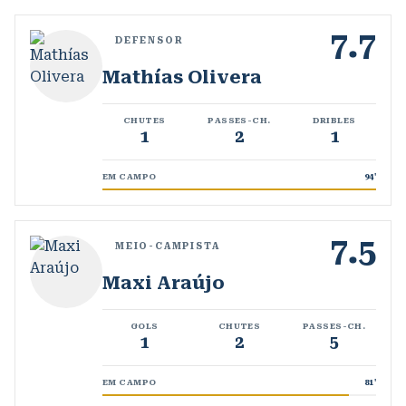
7.7
DEFENSOR
Mathías Olivera
CHUTES
PASSES-CH.
DRIBLES
1
2
1
EM CAMPO
94
'
7.5
MEIO-CAMPISTA
Maxi Araújo
GOLS
CHUTES
PASSES-CH.
1
2
5
EM CAMPO
81
'