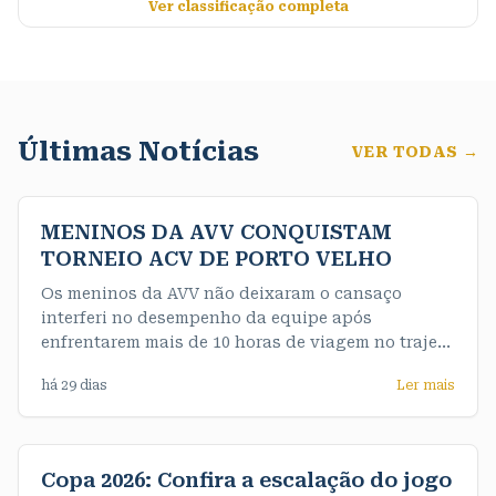
Ver classificação completa
Últimas Notícias
VER TODAS →
MENINOS DA AVV CONQUISTAM
TORNEIO ACV DE PORTO VELHO
Os meninos da AVV não deixaram o cansaço
interferi no desempenho da equipe após
enfrentarem mais de 10 horas de viagem no trajeto
até a capital e de maneira convincente
há 29 dias
Ler mais
conquistaram o título da competição de forma
invicta. Nossos meninos do sub 16 fizeram uma
final muito emocionante e testaram o nervo da
equipe feminina
Copa 2026: Confira a escalação do jogo