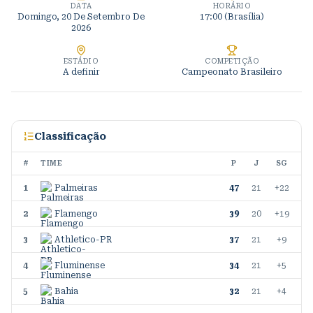
DATA
HORÁRIO
Domingo, 20 De Setembro De
17:00 (Brasília)
2026
ESTÁDIO
COMPETIÇÃO
A definir
Campeonato Brasileiro
Classificação
#
TIME
P
J
SG
1
Palmeiras
47
21
+22
2
Flamengo
39
20
+19
3
Athletico-PR
37
21
+9
4
Fluminense
34
21
+5
5
Bahia
32
21
+4