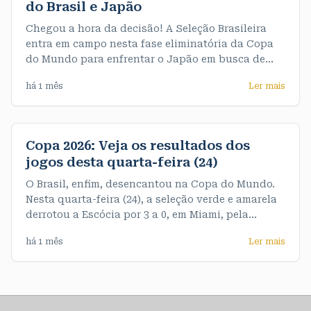
do Brasil e Japão
Chegou a hora da decisão! A Seleção Brasileira
entra em campo nesta fase eliminatória da Copa
do Mundo para enfrentar o Japão em busca de
uma vaga nas oitavas de final. A partida acontece
há 1 mês
Ler mais
às 13h (horário de Rondônia). A partir de agora,
não há espaço para erros: quem vencer avança, e
quem perder se
Copa 2026: Veja os resultados dos
jogos desta quarta-feira (24)
O Brasil, enfim, desencantou na Copa do Mundo.
Nesta quarta-feira (24), a seleção verde e amarela
derrotou a Escócia por 3 a 0, em Miami, pela
terceira e última rodada do Grupo C. De quebra,
há 1 mês
Ler mais
garantiu o primeiro objetivo do Mundial, que era
terminar o grupo na liderança, com sete pontos. >>
Veja os resultados dos jogos