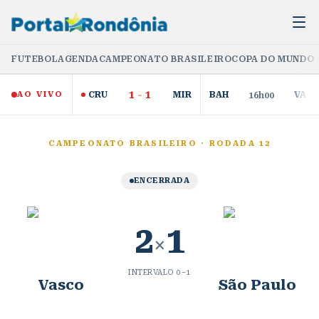
FUTEBOL
AGENDA
CAMPEONATO BRASILEIRO
COPA DO MUNDO 
1
-
1
AO VIVO
CRU
MIR
BAH
VAS
16h00
CAMPEONATO BRASILEIRO
·
RODADA 12
ENCERRADA
2
1
×
INTERVALO
0
–
1
Vasco
São Paulo