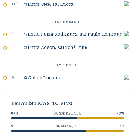
Entra Tetê, sai Lucca
11
'
INTERVALO
Entra Puma Rodríguez, sai Paulo Henrique
'
Entra Adson, sai Tchê Tchê
'
1º TEMPO
⚽
Gol de Luciano
9
'
ESTATÍSTICAS AO VIVO
58
%
42
%
POSSE DE BOLA
20
10
FINALIZAÇÕES