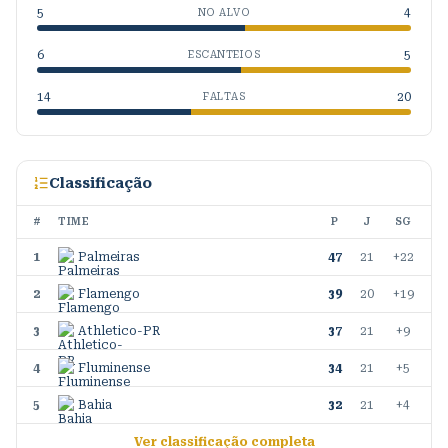
5
4
NO ALVO
6
5
ESCANTEIOS
14
20
FALTAS
Classificação
#
TIME
P
J
SG
1
Palmeiras
47
21
+22
2
Flamengo
39
20
+19
3
Athletico-PR
37
21
+9
4
Fluminense
34
21
+5
5
Bahia
32
21
+4
Ver classificação completa