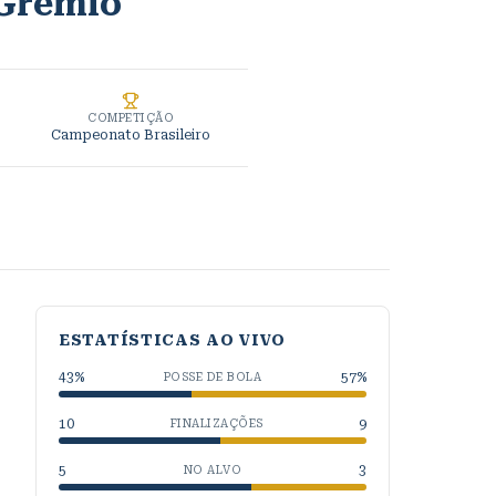
Grêmio
COMPETIÇÃO
Campeonato Brasileiro
ESTATÍSTICAS AO VIVO
43
%
57
%
POSSE DE BOLA
10
9
FINALIZAÇÕES
5
3
NO ALVO