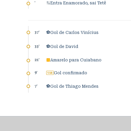
Entra Enamorado, sai Tetê
'
⚽
Gol de Carlos Vinícius
37
'
⚽
Gol de David
33
'
Amarelo para Cuiabano
21
'
Gol confirmado
9
'
VAR
⚽
Gol de Thiago Mendes
7
'