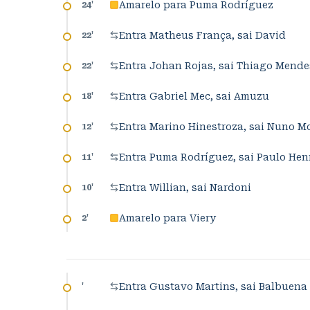
Amarelo para Puma Rodríguez
24
'
Entra Matheus França, sai David
22
'
Entra Johan Rojas, sai Thiago Mende
22
'
Entra Gabriel Mec, sai Amuzu
18
'
Entra Marino Hinestroza, sai Nuno Mo
12
'
Entra Puma Rodríguez, sai Paulo Hen
11
'
Entra Willian, sai Nardoni
10
'
Amarelo para Viery
2
'
Entra Gustavo Martins, sai Balbuena
'