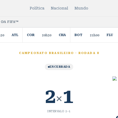
Política
Nacional
Mundo
 DA FIFA™
ATL
COR
CHA
BOT
FLU
h30
20h30
21h00
CAMPEONATO BRASILEIRO
·
RODADA 8
ENCERRADA
2
1
×
INTERVALO
2
–
1