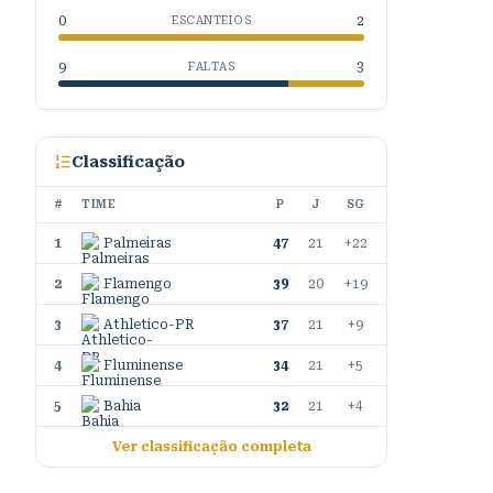
0
2
ESCANTEIOS
9
3
FALTAS
Classificação
#
TIME
P
J
SG
1
Palmeiras
47
21
+22
2
Flamengo
39
20
+19
3
Athletico-PR
37
21
+9
4
Fluminense
34
21
+5
5
Bahia
32
21
+4
Ver classificação completa