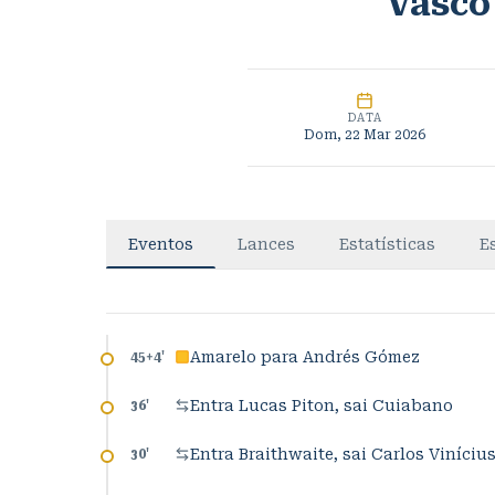
Vasco
DATA
Dom, 22 Mar 2026
Eventos
Lances
Estatísticas
E
Amarelo para Andrés Gómez
45+4
'
Entra Lucas Piton, sai Cuiabano
36
'
Entra Braithwaite, sai Carlos Viníciu
30
'