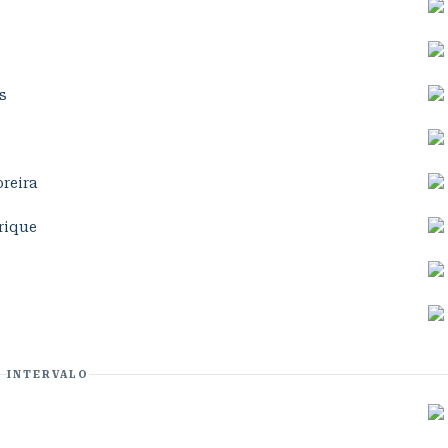
s
reira
rique
INTERVALO