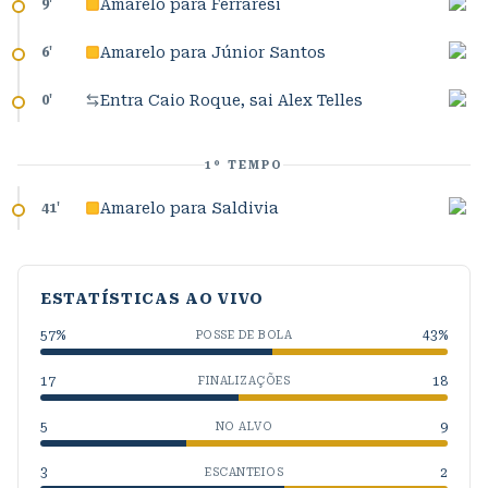
Amarelo para Ferraresi
9
'
Amarelo para Júnior Santos
6
'
Entra Caio Roque, sai Alex Telles
0
'
1º TEMPO
Amarelo para Saldivia
41
'
ESTATÍSTICAS AO VIVO
57
%
43
%
POSSE DE BOLA
17
18
FINALIZAÇÕES
5
9
NO ALVO
3
2
ESCANTEIOS