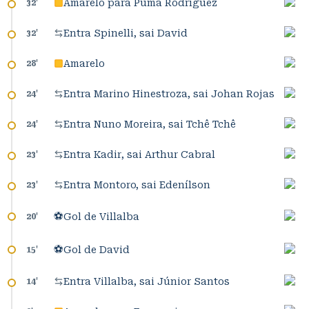
Amarelo para Puma Rodríguez
32
'
Entra Spinelli, sai David
32
'
Amarelo
28
'
Entra Marino Hinestroza, sai Johan Rojas
24
'
Entra Nuno Moreira, sai Tchê Tchê
24
'
Entra Kadir, sai Arthur Cabral
23
'
Entra Montoro, sai Edenílson
23
'
⚽
Gol de Villalba
20
'
⚽
Gol de David
15
'
Entra Villalba, sai Júnior Santos
14
'