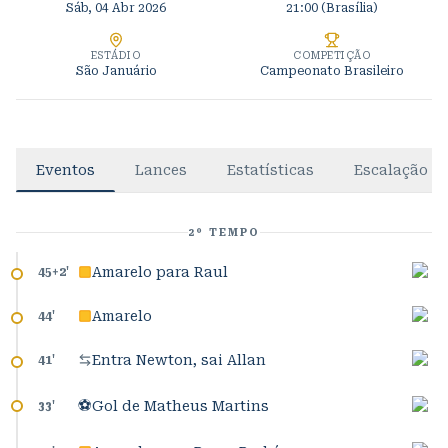
Sáb, 04 Abr 2026
21:00
(Brasília)
ESTÁDIO
COMPETIÇÃO
São Januário
Campeonato Brasileiro
Eventos
Lances
Estatísticas
Escalação
2º TEMPO
Amarelo para Raul
45+2
'
Amarelo
44
'
Entra Newton, sai Allan
41
'
⚽
Gol de Matheus Martins
33
'