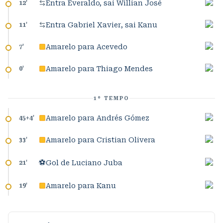
Entra Everaldo, sai Willian José
12
'
Entra Gabriel Xavier, sai Kanu
11
'
Amarelo para Acevedo
7
'
Amarelo para Thiago Mendes
0
'
1º TEMPO
Amarelo para Andrés Gómez
45+4
'
Amarelo para Cristian Olivera
33
'
⚽
Gol de Luciano Juba
21
'
Amarelo para Kanu
19
'