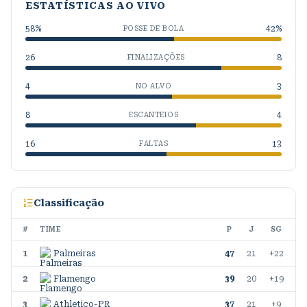
ESTATÍSTICAS AO VIVO
58
%
42
%
POSSE DE BOLA
26
8
FINALIZAÇÕES
4
3
NO ALVO
8
4
ESCANTEIOS
16
13
FALTAS
Classificação
#
TIME
P
J
SG
1
Palmeiras
47
21
+22
2
Flamengo
39
20
+19
3
Athletico-PR
37
21
+9