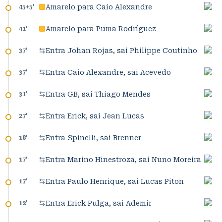
Amarelo para Caio Alexandre
45+5
'
Amarelo para Puma Rodríguez
41
'
Entra Johan Rojas, sai Philippe Coutinho
37
'
Entra Caio Alexandre, sai Acevedo
37
'
Entra GB, sai Thiago Mendes
31
'
Entra Erick, sai Jean Lucas
27
'
Entra Spinelli, sai Brenner
18
'
Entra Marino Hinestroza, sai Nuno Moreira
17
'
Entra Paulo Henrique, sai Lucas Piton
17
'
Entra Erick Pulga, sai Ademir
12
'