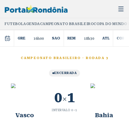
FUTEBOL
AGENDA
CAMPEONATO BRASILEIRO
COPA DO MUNDO 
GRE
SAO
REM
ATL
COR
16h00
18h30
CAMPEONATO BRASILEIRO
·
RODADA 3
ENCERRADA
0
1
×
INTERVALO
0
–
1
Vasco
Bahia