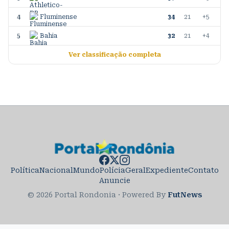
4
Fluminense
34
21
+5
5
Bahia
32
21
+4
Ver classificação completa
Política
Nacional
Mundo
Polícia
Geral
Expediente
Contato
Anuncie
© 2026 Portal Rondonia
·
Powered By
FutNews