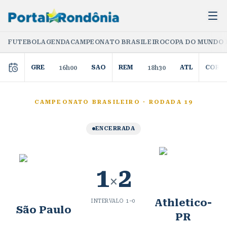
FUTEBOL
AGENDA
CAMPEONATO BRASILEIRO
COPA DO MUNDO 
GRE
SAO
REM
ATL
COR
16h00
18h30
CAMPEONATO BRASILEIRO
·
RODADA 19
ENCERRADA
1
2
×
Athletico-
INTERVALO
1
–
0
São Paulo
PR