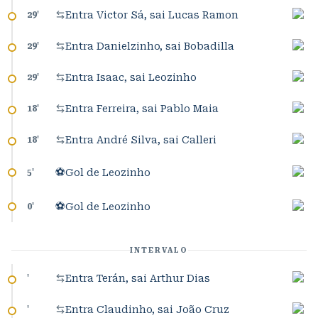
Entra Victor Sá, sai Lucas Ramon
29
'
Entra Danielzinho, sai Bobadilla
29
'
Entra Isaac, sai Leozinho
29
'
Entra Ferreira, sai Pablo Maia
18
'
Entra André Silva, sai Calleri
18
'
⚽
Gol de Leozinho
5
'
⚽
Gol de Leozinho
0
'
INTERVALO
Entra Terán, sai Arthur Dias
'
Entra Claudinho, sai João Cruz
'