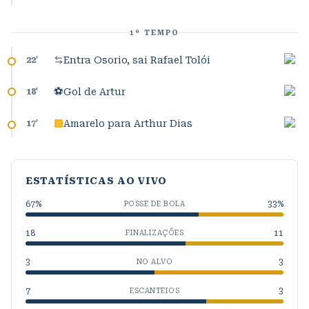
1º TEMPO
Entra Osorio, sai Rafael Tolói
22
'
⚽
Gol de Artur
18
'
Amarelo para Arthur Dias
17
'
ESTATÍSTICAS AO VIVO
67
%
33
%
POSSE DE BOLA
18
11
FINALIZAÇÕES
3
3
NO ALVO
7
3
ESCANTEIOS