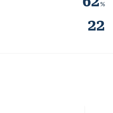
62
%
22