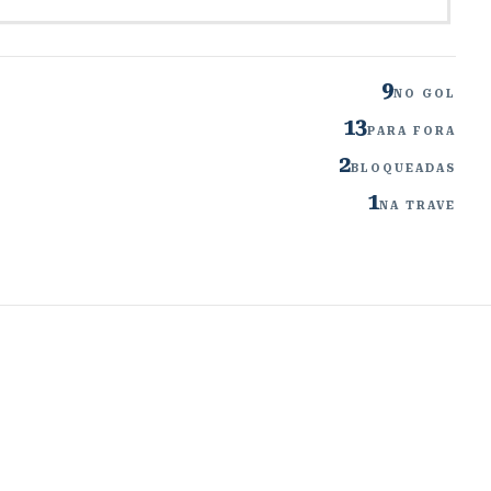
9
NO GOL
13
PARA FORA
2
BLOQUEADAS
1
NA TRAVE