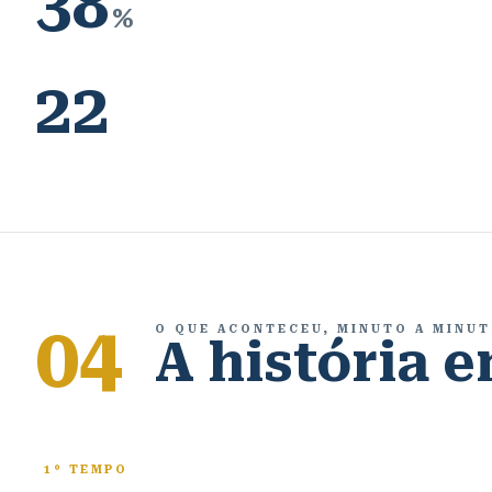
38
%
22
04
O QUE ACONTECEU, MINUTO A MINU
A história 
1º TEMPO