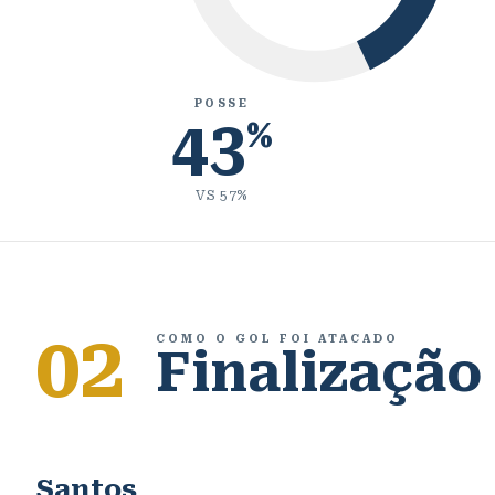
POSSE
43
%
VS
57
%
02
COMO O GOL FOI ATACADO
Finalização
Santos