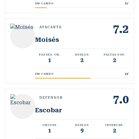
EM CAMPO
11
'
7.2
ATACANTE
Moisés
PASSES-CH.
DUELOS
FALTAS SOF.
1
2
2
EM CAMPO
53
'
7.0
DEFENSOR
Escobar
CHUTES
DUELOS
INTERCEP.
1
9
2