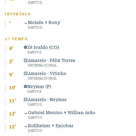
SANTOS
INTERVALO
↔
Moisés ↑ Rony
'
SANTOS
2º TEMPO
⚽
Zé Ivaldo (CG)
0
'
SANTOS
🟨
Amarelo · Félix Torres
3
'
INTERNACIONAL
🟨
Amarelo · Vitinho
9
'
INTERNACIONAL
⚽
Neymar (P)
10
'
SANTOS
🟨
Amarelo · Neymar
11
'
SANTOS
↔
Gabriel Menino ↑ Willian Arão
12
'
SANTOS
↔
Rollheiser ↑ Escobar
12
'
SANTOS