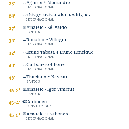
↔
Aguirre ↑ Alerrandro
23
'
INTERNACIONAL
↔
Thiago Maia ↑ Alan Rodríguez
24
'
INTERNACIONAL
🟨
Amarelo · Zé Ivaldo
27
'
SANTOS
↔
Ronaldo ↑ Villagra
32
'
INTERNACIONAL
↔
Bruno Tabata ↑ Bruno Henrique
32
'
INTERNACIONAL
↔
Carbonero ↑ Borré
40
'
INTERNACIONAL
↔
Thaciano ↑ Neymar
43
'
SANTOS
🟨
Amarelo · Igor Vinícius
45+3
'
SANTOS
⚽
Carbonero
45+4
'
INTERNACIONAL
🟨
Amarelo · Carbonero
45+5
'
INTERNACIONAL