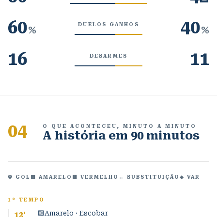
60
40
DUELOS GANHOS
%
%
16
11
DESARMES
04
O QUE ACONTECEU, MINUTO A MINUTO
A história em 90 minutos
⚽ GOL
🟨 AMARELO
🟥 VERMELHO
↔ SUBSTITUIÇÃO
◆ VAR
1º TEMPO
🟨
Amarelo · Escobar
12
'