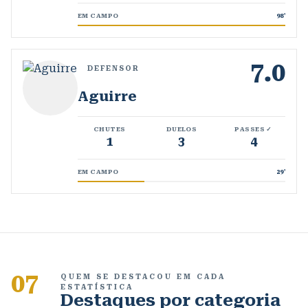
EM CAMPO
98
'
7.0
DEFENSOR
Aguirre
CHUTES
DUELOS
PASSES ✓
1
3
4
EM CAMPO
29
'
07
QUEM SE DESTACOU EM CADA
ESTATÍSTICA
Destaques por categoria