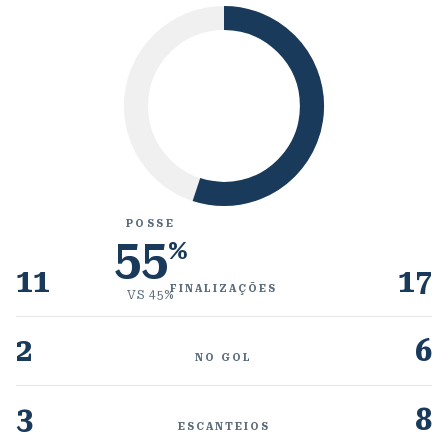
POSSE
55
%
11
17
FINALIZAÇÕES
VS
45
%
2
6
NO GOL
3
8
ESCANTEIOS