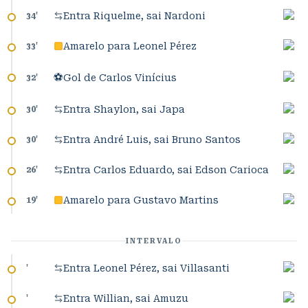
Entra Riquelme, sai Nardoni
34
'
Amarelo para Leonel Pérez
33
'
⚽
Gol de Carlos Vinícius
32
'
Entra Shaylon, sai Japa
30
'
Entra André Luis, sai Bruno Santos
30
'
Entra Carlos Eduardo, sai Edson Carioca
26
'
Amarelo para Gustavo Martins
19
'
INTERVALO
Entra Leonel Pérez, sai Villasanti
'
Entra Willian, sai Amuzu
'