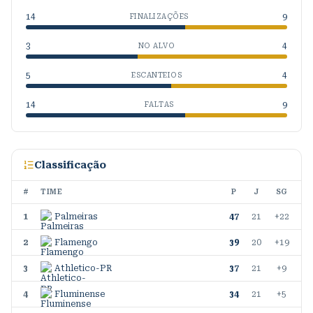
14
9
FINALIZAÇÕES
3
4
NO ALVO
5
4
ESCANTEIOS
14
9
FALTAS
Classificação
#
TIME
P
J
SG
1
Palmeiras
47
21
+22
2
Flamengo
39
20
+19
3
Athletico-PR
37
21
+9
4
Fluminense
34
21
+5