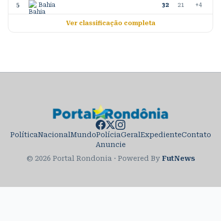
5
Bahia
32
21
+4
Ver classificação completa
Política
Nacional
Mundo
Polícia
Geral
Expediente
Contato
Anuncie
© 2026 Portal Rondonia
·
Powered By
FutNews