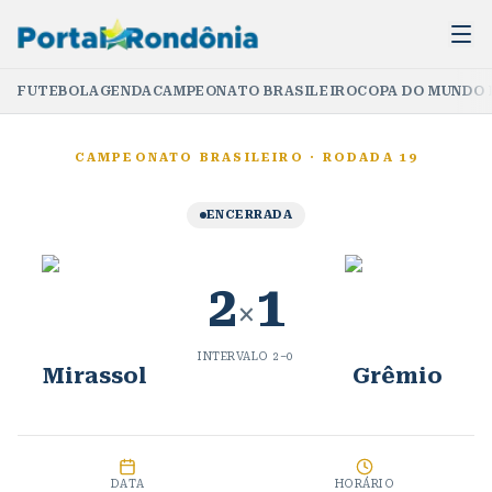
FUTEBOL
AGENDA
CAMPEONATO BRASILEIRO
COPA DO MUNDO 
CAMPEONATO BRASILEIRO
·
RODADA 19
ENCERRADA
2
1
×
INTERVALO
2
–
0
Mirassol
Grêmio
DATA
HORÁRIO