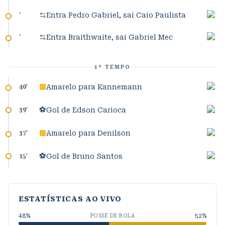
Entra Pedro Gabriel, sai Caio Paulista
'
Entra Braithwaite, sai Gabriel Mec
'
1º TEMPO
Amarelo para Kannemann
40
'
⚽
Gol de Edson Carioca
39
'
Amarelo para Denilson
37
'
⚽
Gol de Bruno Santos
15
'
ESTATÍSTICAS AO VIVO
48
%
52
%
POSSE DE BOLA