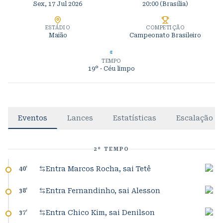
Sex, 17 Jul 2026
20:00
(Brasília)
ESTÁDIO
COMPETIÇÃO
Maião
Campeonato Brasileiro
TEMPO
19°
· Céu limpo
Eventos
Lances
Estatísticas
Escalação
2º TEMPO
Entra Marcos Rocha, sai Tetê
40
'
Entra Fernandinho, sai Alesson
38
'
Entra Chico Kim, sai Denilson
37
'