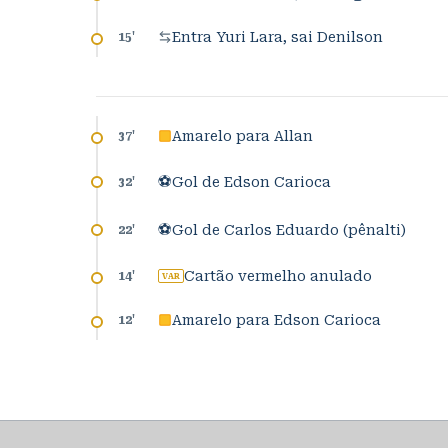
Entra Yuri Lara, sai Denilson
15
'
Amarelo para Allan
37
'
⚽
Gol de Edson Carioca
32
'
⚽
Gol de Carlos Eduardo (pênalti)
22
'
Cartão vermelho anulado
14
'
VAR
Amarelo para Edson Carioca
12
'