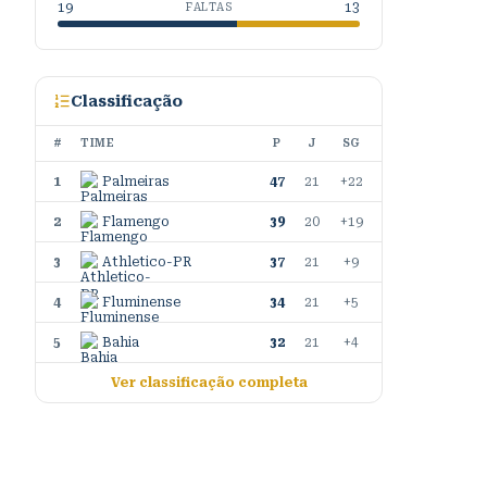
19
13
FALTAS
Classificação
#
TIME
P
J
SG
1
Palmeiras
47
21
+22
2
Flamengo
39
20
+19
3
Athletico-PR
37
21
+9
4
Fluminense
34
21
+5
5
Bahia
32
21
+4
Ver classificação completa