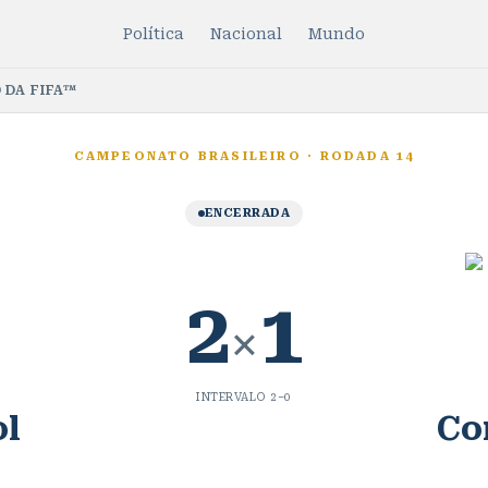
Política
Nacional
Mundo
 DA FIFA™
CAMPEONATO BRASILEIRO
·
RODADA 14
ENCERRADA
2
1
×
INTERVALO
2
–
0
ol
Co