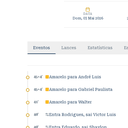
DATA
Dom, 03 Mai 2026
Eventos
Lances
Estatísticas
E
Amarelo para André Luis
45+4
'
Amarelo para Gabriel Paulista
45+4
'
Amarelo para Walter
41
'
Entra Rodrigues, sai Victor Luis
40
'
Entra Eduardo, sai Shaylon
40
'