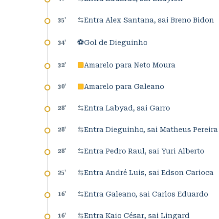
Entra Alex Santana, sai Breno Bidon
35
'
⚽
Gol de Dieguinho
34
'
Amarelo para Neto Moura
32
'
Amarelo para Galeano
30
'
Entra Labyad, sai Garro
28
'
Entra Dieguinho, sai Matheus Pereira
28
'
Entra Pedro Raul, sai Yuri Alberto
28
'
Entra André Luis, sai Edson Carioca
25
'
Entra Galeano, sai Carlos Eduardo
16
'
Entra Kaio César, sai Lingard
16
'