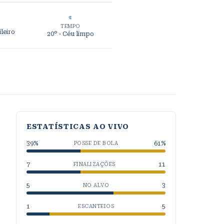
TEMPO
leiro
20°
· Céu limpo
ESTATÍSTICAS AO VIVO
39
%
61
%
POSSE DE BOLA
7
11
FINALIZAÇÕES
5
3
NO ALVO
1
5
ESCANTEIOS