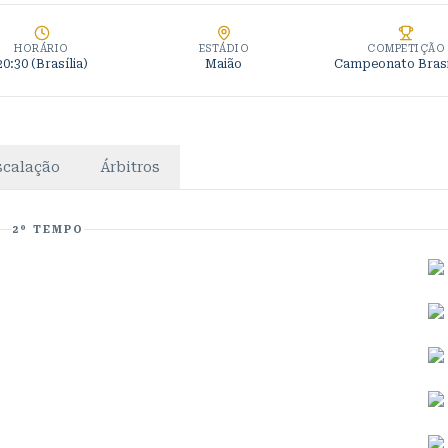
HORÁRIO
ESTÁDIO
COMPETIÇÃO
20:30
(Brasília)
Maião
Campeonato Brasi
scalação
Árbitros
2º TEMPO