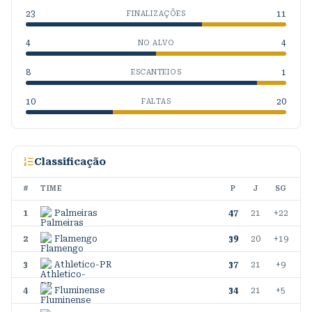
23
11
FINALIZAÇÕES
4
4
NO ALVO
8
1
ESCANTEIOS
10
20
FALTAS
Classificação
#
TIME
P
J
SG
1
Palmeiras
47
21
+22
2
Flamengo
39
20
+19
3
Athletico-PR
37
21
+9
4
Fluminense
34
21
+5