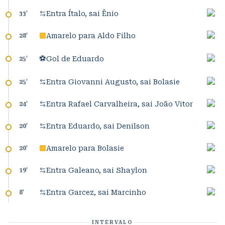
Entra Ítalo, sai Ênio
33
'
Amarelo para Aldo Filho
28
'
⚽
Gol de Eduardo
25
'
Entra Giovanni Augusto, sai Bolasie
25
'
Entra Rafael Carvalheira, sai João Vitor
24
'
Entra Eduardo, sai Denilson
20
'
Amarelo para Bolasie
20
'
Entra Galeano, sai Shaylon
19
'
Entra Garcez, sai Marcinho
8
'
INTERVALO