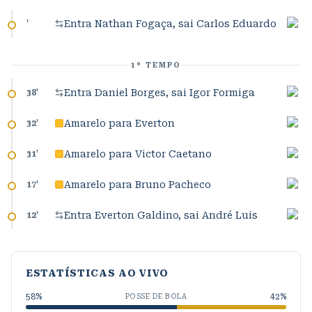
Entra Nathan Fogaça, sai Carlos Eduardo
'
1º TEMPO
Entra Daniel Borges, sai Igor Formiga
38
'
Amarelo para Everton
32
'
Amarelo para Victor Caetano
31
'
Amarelo para Bruno Pacheco
17
'
Entra Everton Galdino, sai André Luis
12
'
ESTATÍSTICAS AO VIVO
58
%
42
%
POSSE DE BOLA