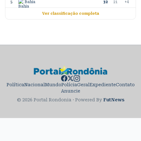
5
Bahia
32
21
+4
Ver classificação completa
Política
Nacional
Mundo
Polícia
Geral
Expediente
Contato
Anuncie
© 2026 Portal Rondonia
·
Powered By
FutNews