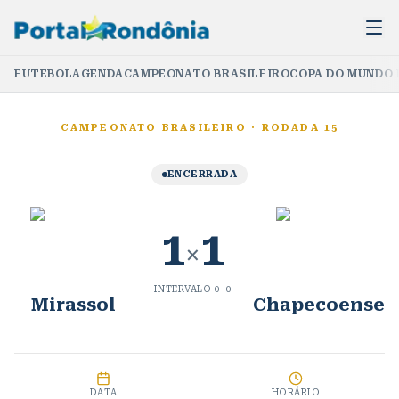
FUTEBOL
AGENDA
CAMPEONATO BRASILEIRO
COPA DO MUNDO 
CAMPEONATO BRASILEIRO
·
RODADA 15
ENCERRADA
1
1
×
INTERVALO
0
–
0
Mirassol
Chapecoense
DATA
HORÁRIO