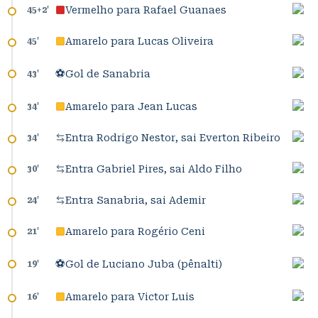
Vermelho para Rafael Guanaes
45+2
'
Amarelo para Lucas Oliveira
45
'
⚽
Gol de Sanabria
43
'
Amarelo para Jean Lucas
34
'
Entra Rodrigo Nestor, sai Everton Ribeiro
34
'
Entra Gabriel Pires, sai Aldo Filho
30
'
Entra Sanabria, sai Ademir
24
'
Amarelo para Rogério Ceni
21
'
⚽
Gol de Luciano Juba (pênalti)
19
'
Amarelo para Victor Luis
16
'