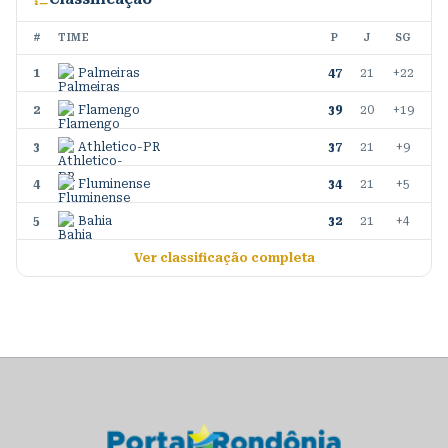
#
TIME
P
J
SG
1
Palmeiras
47
21
+22
2
Flamengo
39
20
+19
3
Athletico-PR
37
21
+9
4
Fluminense
34
21
+5
5
Bahia
32
21
+4
Ver classificação completa