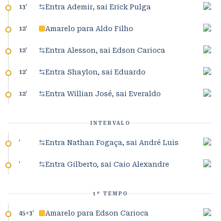
Entra Ademir, sai Erick Pulga
13
'
Amarelo para Aldo Filho
12
'
Entra Alesson, sai Edson Carioca
12
'
Entra Shaylon, sai Eduardo
12
'
Entra Willian José, sai Everaldo
12
'
INTERVALO
Entra Nathan Fogaça, sai André Luis
'
Entra Gilberto, sai Caio Alexandre
'
1º TEMPO
Amarelo para Edson Carioca
45+3
'