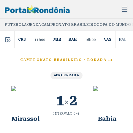
FUTEBOL
AGENDA
CAMPEONATO BRASILEIRO
COPA DO MUNDO 
CRU
MIR
BAH
VAS
PAL
11h00
16h00
CAMPEONATO BRASILEIRO
·
RODADA 11
ENCERRADA
1
2
×
INTERVALO
0
–
1
Mirassol
Bahia