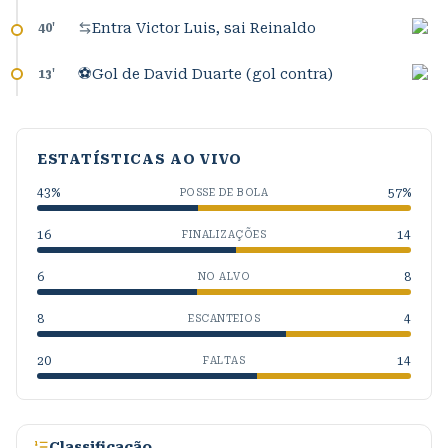
Entra Victor Luis, sai Reinaldo
40
'
⚽
Gol de David Duarte (gol contra)
13
'
ESTATÍSTICAS AO VIVO
43
%
57
%
POSSE DE BOLA
16
14
FINALIZAÇÕES
6
8
NO ALVO
8
4
ESCANTEIOS
20
14
FALTAS
Classificação