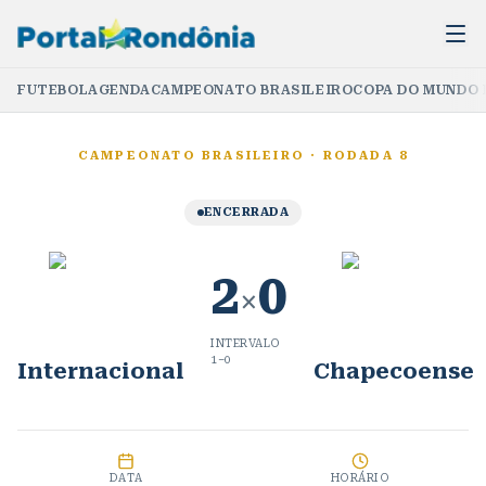
FUTEBOL
AGENDA
CAMPEONATO BRASILEIRO
COPA DO MUNDO 
CAMPEONATO BRASILEIRO
·
RODADA 8
ENCERRADA
2
0
×
INTERVALO
1
–
0
Internacional
Chapecoense
DATA
HORÁRIO