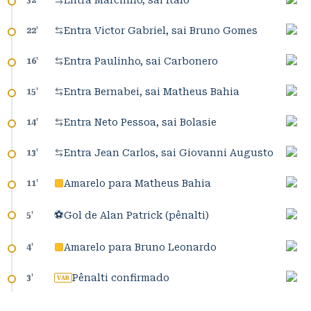
Entra Marcinho, sai Ítalo
32
'
Entra Victor Gabriel, sai Bruno Gomes
22
'
Entra Paulinho, sai Carbonero
16
'
Entra Bernabei, sai Matheus Bahia
15
'
Entra Neto Pessoa, sai Bolasie
14
'
Entra Jean Carlos, sai Giovanni Augusto
13
'
Amarelo para Matheus Bahia
11
'
⚽
Gol de Alan Patrick (pênalti)
5
'
Amarelo para Bruno Leonardo
4
'
Pênalti confirmado
3
'
VAR