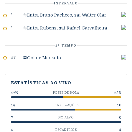
INTERVALO
Entra Bruno Pacheco, sai Walter Clar
'
Entra Rubens, sai Rafael Carvalheira
'
1º TEMPO
⚽
Gol de Mercado
27
'
ESTATÍSTICAS AO VIVO
47
%
53
%
POSSE DE BOLA
14
10
FINALIZAÇÕES
7
0
NO ALVO
4
4
ESCANTEIOS