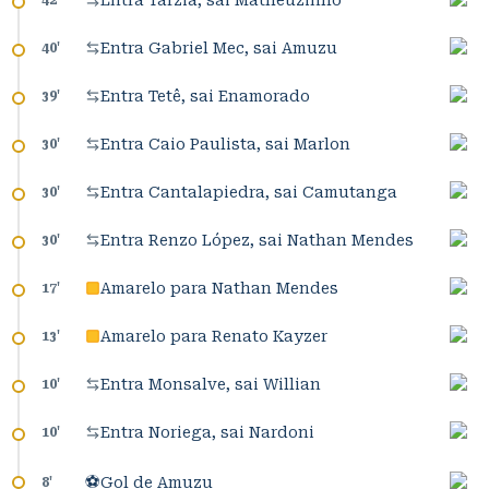
Entra Tarzia, sai Matheuzinho
42
'
Entra Gabriel Mec, sai Amuzu
40
'
Entra Tetê, sai Enamorado
39
'
Entra Caio Paulista, sai Marlon
30
'
Entra Cantalapiedra, sai Camutanga
30
'
Entra Renzo López, sai Nathan Mendes
30
'
Amarelo para Nathan Mendes
17
'
Amarelo para Renato Kayzer
13
'
Entra Monsalve, sai Willian
10
'
Entra Noriega, sai Nardoni
10
'
⚽
Gol de Amuzu
8
'