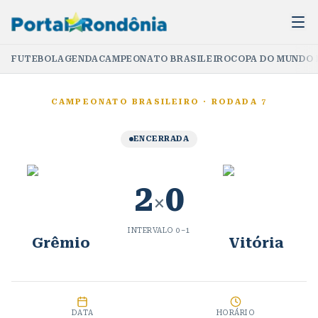
FUTEBOL
AGENDA
CAMPEONATO BRASILEIRO
COPA DO MUNDO 
CAMPEONATO BRASILEIRO
·
RODADA 7
ENCERRADA
2
0
×
INTERVALO
0
–
1
Grêmio
Vitória
DATA
HORÁRIO