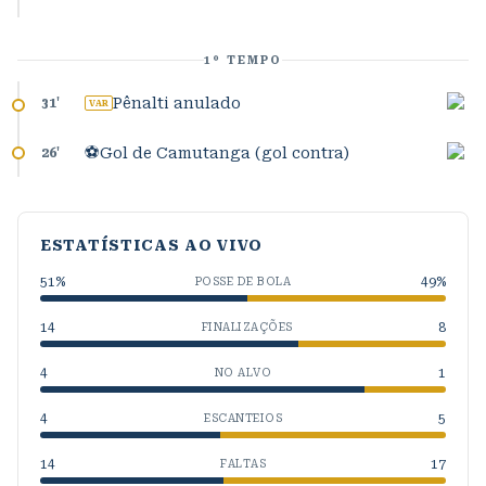
1º TEMPO
Pênalti anulado
31
'
VAR
⚽
Gol de Camutanga (gol contra)
26
'
ESTATÍSTICAS AO VIVO
51
%
49
%
POSSE DE BOLA
14
8
FINALIZAÇÕES
4
1
NO ALVO
4
5
ESCANTEIOS
14
17
FALTAS