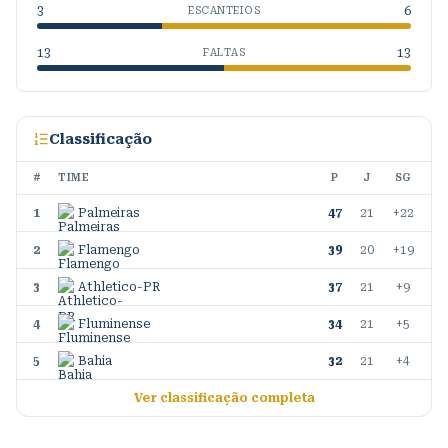
3
6
ESCANTEIOS
13
13
FALTAS
Classificação
#
TIME
P
J
SG
1
Palmeiras
47
21
+22
2
Flamengo
39
20
+19
3
Athletico-PR
37
21
+9
4
Fluminense
34
21
+5
5
Bahia
32
21
+4
Ver classificação completa