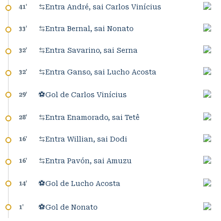
Entra André, sai Carlos Vinícius
41
'
Entra Bernal, sai Nonato
33
'
Entra Savarino, sai Serna
32
'
Entra Ganso, sai Lucho Acosta
32
'
⚽
Gol de Carlos Vinícius
29
'
Entra Enamorado, sai Tetê
28
'
Entra Willian, sai Dodi
16
'
Entra Pavón, sai Amuzu
16
'
⚽
Gol de Lucho Acosta
14
'
⚽
Gol de Nonato
1
'