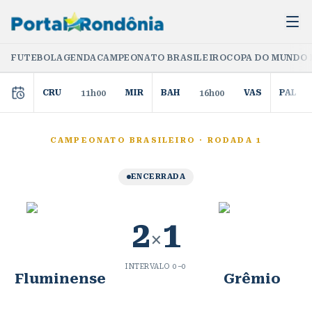
FUTEBOL
AGENDA
CAMPEONATO BRASILEIRO
COPA DO MUNDO 
CRU
MIR
BAH
VAS
PAL
11h00
16h00
CAMPEONATO BRASILEIRO
·
RODADA 1
ENCERRADA
2
1
×
INTERVALO
0
–
0
Fluminense
Grêmio