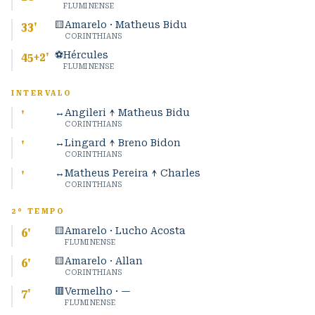
FLUMINENSE
🟨
Amarelo · Matheus Bidu
33
'
CORINTHIANS
⚽
Hércules
45+2
'
FLUMINENSE
INTERVALO
↔
Angileri ↑ Matheus Bidu
'
CORINTHIANS
↔
Lingard ↑ Breno Bidon
'
CORINTHIANS
↔
Matheus Pereira ↑ Charles
'
CORINTHIANS
2º TEMPO
🟨
Amarelo · Lucho Acosta
6
'
FLUMINENSE
🟨
Amarelo · Allan
6
'
CORINTHIANS
🟥
Vermelho · —
7
'
FLUMINENSE