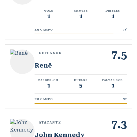
GOLS
CHUTES
DRIBLES
1
1
1
EM CAMPO
77
'
7.5
DEFENSOR
Renê
PASSES-CH.
DUELOS
FALTAS SOF.
1
5
1
EM CAMPO
90
'
7.3
ATACANTE
John Kennedy