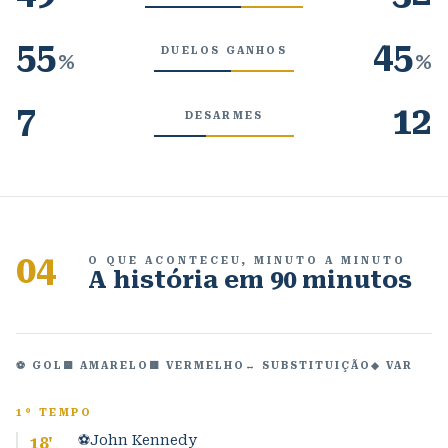
55
45
DUELOS GANHOS
%
%
7
12
DESARMES
04
O QUE ACONTECEU, MINUTO A MINUTO
A história em 90 minutos
⚽ GOL
🟨 AMARELO
🟥 VERMELHO
↔ SUBSTITUIÇÃO
◆ VAR
1º TEMPO
⚽
John Kennedy
18
'