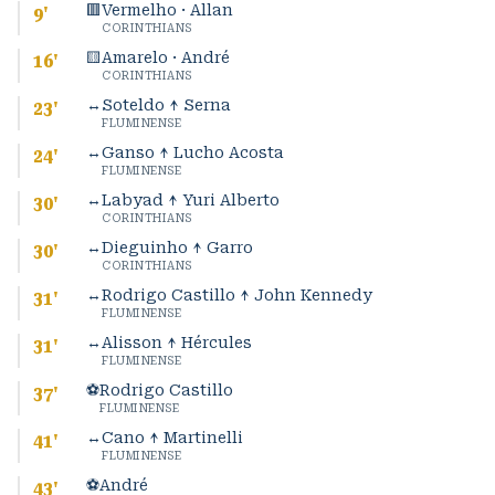
🟥
Vermelho · Allan
9
'
CORINTHIANS
🟨
Amarelo · André
16
'
CORINTHIANS
↔
Soteldo ↑ Serna
23
'
FLUMINENSE
↔
Ganso ↑ Lucho Acosta
24
'
FLUMINENSE
↔
Labyad ↑ Yuri Alberto
30
'
CORINTHIANS
↔
Dieguinho ↑ Garro
30
'
CORINTHIANS
↔
Rodrigo Castillo ↑ John Kennedy
31
'
FLUMINENSE
↔
Alisson ↑ Hércules
31
'
FLUMINENSE
⚽
Rodrigo Castillo
37
'
FLUMINENSE
↔
Cano ↑ Martinelli
41
'
FLUMINENSE
⚽
André
43
'