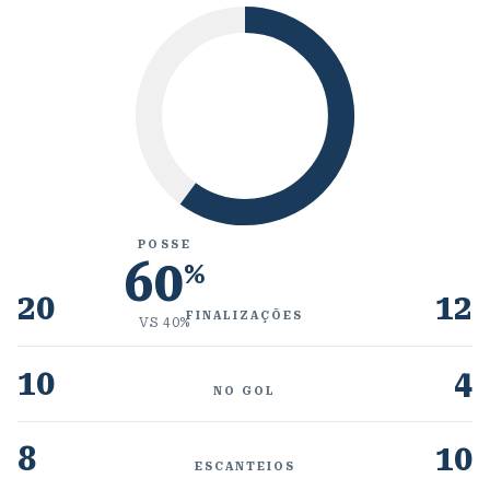
POSSE
60
%
20
12
FINALIZAÇÕES
VS
40
%
10
4
NO GOL
8
10
ESCANTEIOS