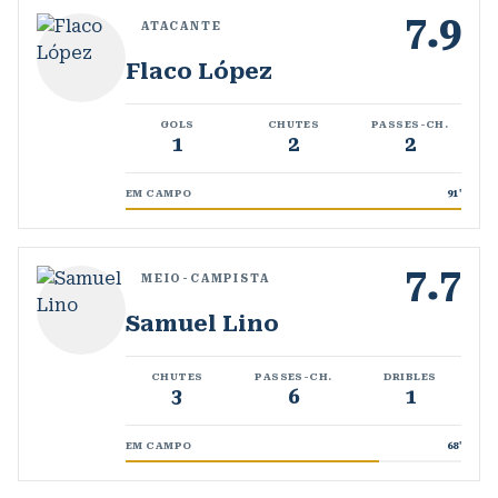
7.9
ATACANTE
Flaco López
GOLS
CHUTES
PASSES-CH.
1
2
2
EM CAMPO
91
'
7.7
MEIO-CAMPISTA
Samuel Lino
CHUTES
PASSES-CH.
DRIBLES
3
6
1
EM CAMPO
68
'