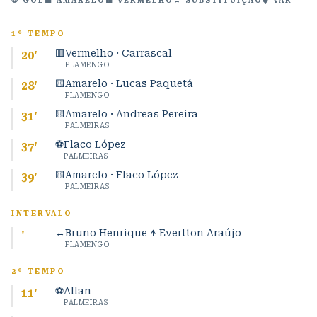
⚽ GOL
🟨 AMARELO
🟥 VERMELHO
↔ SUBSTITUIÇÃO
◆ VAR
1º TEMPO
🟥
Vermelho · Carrascal
20
'
FLAMENGO
🟨
Amarelo · Lucas Paquetá
28
'
FLAMENGO
🟨
Amarelo · Andreas Pereira
31
'
PALMEIRAS
⚽
Flaco López
37
'
PALMEIRAS
🟨
Amarelo · Flaco López
39
'
PALMEIRAS
INTERVALO
↔
Bruno Henrique ↑ Evertton Araújo
'
FLAMENGO
2º TEMPO
⚽
Allan
11
'
PALMEIRAS