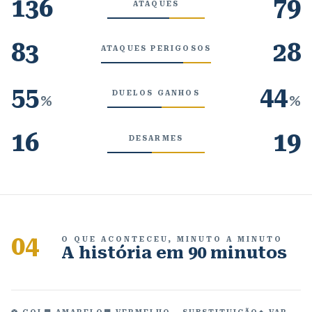
136
79
ATAQUES
83
28
ATAQUES PERIGOSOS
55
44
DUELOS GANHOS
%
%
16
19
DESARMES
04
O QUE ACONTECEU, MINUTO A MINUTO
A história em 90 minutos