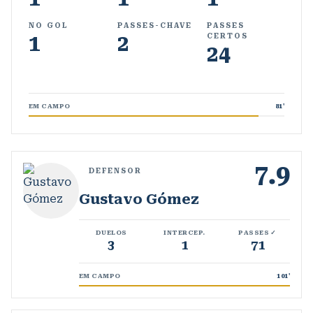
NO GOL
PASSES-CHAVE
PASSES
1
2
CERTOS
24
EM CAMPO
81
'
7.9
DEFENSOR
Gustavo Gómez
DUELOS
INTERCEP.
PASSES ✓
3
1
71
EM CAMPO
101
'