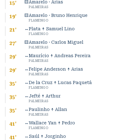
🟨
Amarelo · Arias
15
'
PALMEIRAS
🟨
Amarelo · Bruno Henrique
19
'
FLAMENGO
↔
Plata ↑ Samuel Lino
21
'
FLAMENGO
🟨
Amarelo · Carlos Miguel
27
'
PALMEIRAS
↔
Maurício ↑ Andreas Pereira
29
'
PALMEIRAS
↔
Felipe Anderson ↑ Arias
29
'
PALMEIRAS
↔
De la Cruz ↑ Lucas Paquetá
35
'
FLAMENGO
↔
Jefté ↑ Arthur
35
'
PALMEIRAS
↔
Paulinho ↑ Allan
35
'
PALMEIRAS
↔
Wallace Yan ↑ Pedro
41
'
FLAMENGO
↔
Saúl ↑ Jorginho
41
'