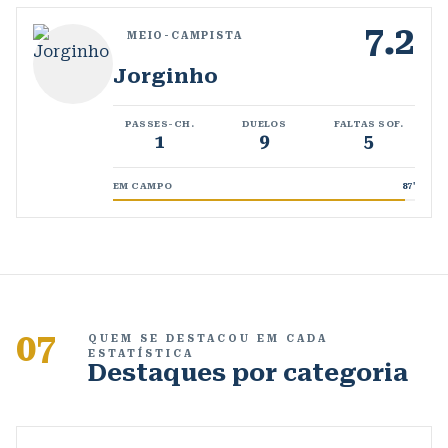
7.2
MEIO-CAMPISTA
Jorginho
PASSES-CH.
DUELOS
FALTAS SOF.
1
9
5
EM CAMPO
87
'
07
QUEM SE DESTACOU EM CADA
ESTATÍSTICA
Destaques por categoria