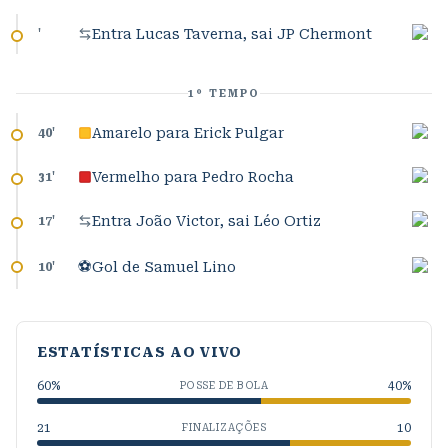
Entra Lucas Taverna, sai JP Chermont
'
1º TEMPO
Amarelo para Erick Pulgar
40
'
Vermelho para Pedro Rocha
31
'
Entra João Victor, sai Léo Ortiz
17
'
⚽
Gol de Samuel Lino
10
'
ESTATÍSTICAS AO VIVO
60
%
40
%
POSSE DE BOLA
21
10
FINALIZAÇÕES