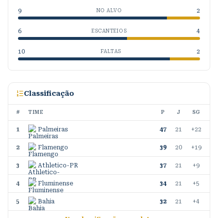
9
2
NO ALVO
6
4
ESCANTEIOS
10
2
FALTAS
Classificação
#
TIME
P
J
SG
1
Palmeiras
47
21
+22
2
Flamengo
39
20
+19
3
Athletico-PR
37
21
+9
4
Fluminense
34
21
+5
5
Bahia
32
21
+4