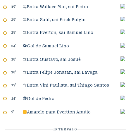
Entra Wallace Yan, sai Pedro
39
'
Entra Saúl, sai Erick Pulgar
29
'
Entra Everton, sai Samuel Lino
29
'
⚽
Gol de Samuel Lino
24
'
Entra Gustavo, sai Josué
18
'
Entra Felipe Jonatan, sai Lavega
18
'
Entra Vini Paulista, sai Thiago Santos
17
'
⚽
Gol de Pedro
14
'
Amarelo para Evertton Araújo
9
'
INTERVALO