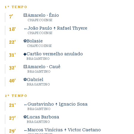
1º TEMPO
🟨
Amarelo · Ênio
7
'
CHAPECOENSE
↔
João Paulo ↑ Rafael Thyere
18
'
CHAPECOENSE
⚽
Bolasie
22
'
CHAPECOENSE
◆
Cartão vermelho anulado
31
'
BRAGANTINO
🟨
Amarelo · Cauê
32
'
BRAGANTINO
⚽
Gabriel
40
'
BRAGANTINO
2º TEMPO
↔
Gustavinho ↑ Ignacio Sosa
21
'
BRAGANTINO
⚽
Lucas Barbosa
27
'
BRAGANTINO
↔
Marcos Vinícius ↑ Victor Caetano
29
'