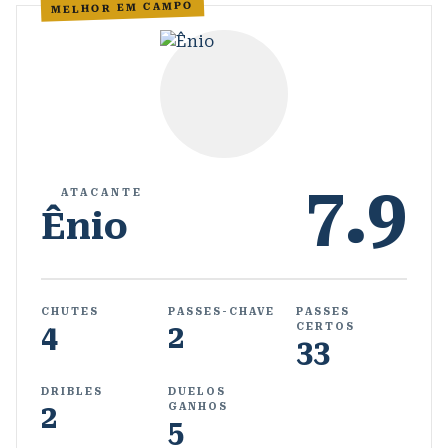
MELHOR EM CAMPO
7.9
ATACANTE
Ênio
CHUTES
PASSES-CHAVE
PASSES
4
2
CERTOS
33
DRIBLES
DUELOS
2
GANHOS
5