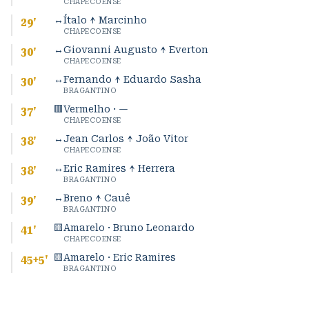
CHAPECOENSE
↔
Ítalo ↑ Marcinho
29
'
CHAPECOENSE
↔
Giovanni Augusto ↑ Everton
30
'
CHAPECOENSE
↔
Fernando ↑ Eduardo Sasha
30
'
BRAGANTINO
🟥
Vermelho · —
37
'
CHAPECOENSE
↔
Jean Carlos ↑ João Vitor
38
'
CHAPECOENSE
↔
Eric Ramires ↑ Herrera
38
'
BRAGANTINO
↔
Breno ↑ Cauê
39
'
BRAGANTINO
🟨
Amarelo · Bruno Leonardo
41
'
CHAPECOENSE
🟨
Amarelo · Eric Ramires
45+5
'
BRAGANTINO