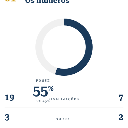
Os números
POSSE
55
%
19
7
FINALIZAÇÕES
VS
45
%
3
2
NO GOL