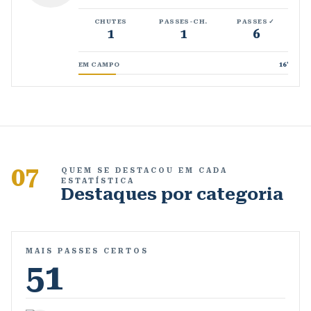
CHUTES
PASSES-CH.
PASSES ✓
1
1
6
EM CAMPO
16
'
07
QUEM SE DESTACOU EM CADA
ESTATÍSTICA
Destaques por categoria
MAIS PASSES CERTOS
51