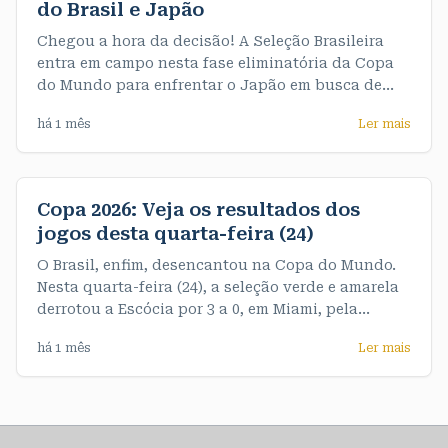
do Brasil e Japão
Chegou a hora da decisão! A Seleção Brasileira
entra em campo nesta fase eliminatória da Copa
do Mundo para enfrentar o Japão em busca de
uma vaga nas oitavas de final. A partida acontece
há 1 mês
Ler mais
às 13h (horário de Rondônia). A partir de agora,
não há espaço para erros: quem vencer avança, e
quem perder se
Copa 2026: Veja os resultados dos
jogos desta quarta-feira (24)
O Brasil, enfim, desencantou na Copa do Mundo.
Nesta quarta-feira (24), a seleção verde e amarela
derrotou a Escócia por 3 a 0, em Miami, pela
terceira e última rodada do Grupo C. De quebra,
há 1 mês
Ler mais
garantiu o primeiro objetivo do Mundial, que era
terminar o grupo na liderança, com sete pontos. >>
Veja os resultados dos jogos