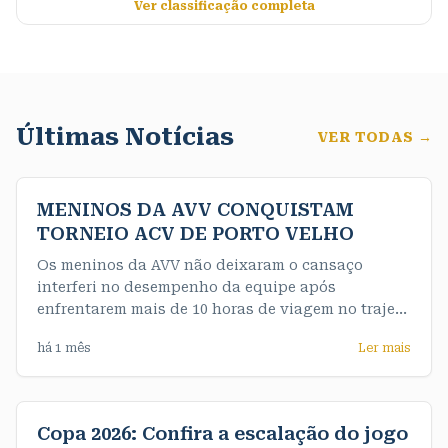
Ver classificação completa
Últimas Notícias
VER TODAS →
MENINOS DA AVV CONQUISTAM
TORNEIO ACV DE PORTO VELHO
Os meninos da AVV não deixaram o cansaço
interferi no desempenho da equipe após
enfrentarem mais de 10 horas de viagem no trajeto
até a capital e de maneira convincente
há 1 mês
Ler mais
conquistaram o título da competição de forma
invicta. Nossos meninos do sub 16 fizeram uma
final muito emocionante e testaram o nervo da
equipe feminina
Copa 2026: Confira a escalação do jogo