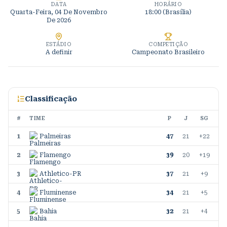
DATA
HORÁRIO
Quarta-Feira, 04 De Novembro
18:00 (Brasília)
De 2026
ESTÁDIO
COMPETIÇÃO
A definir
Campeonato Brasileiro
Classificação
#
TIME
P
J
SG
1
Palmeiras
47
21
+22
2
Flamengo
39
20
+19
3
Athletico-PR
37
21
+9
4
Fluminense
34
21
+5
5
Bahia
32
21
+4