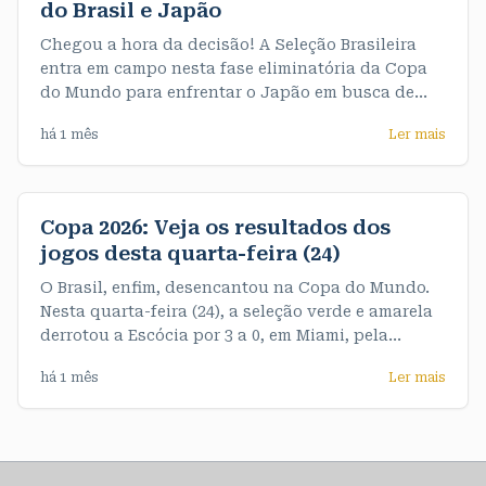
do Brasil e Japão
Chegou a hora da decisão! A Seleção Brasileira
entra em campo nesta fase eliminatória da Copa
do Mundo para enfrentar o Japão em busca de
uma vaga nas oitavas de final. A partida acontece
há 1 mês
Ler mais
às 13h (horário de Rondônia). A partir de agora,
não há espaço para erros: quem vencer avança, e
quem perder se
Copa 2026: Veja os resultados dos
jogos desta quarta-feira (24)
O Brasil, enfim, desencantou na Copa do Mundo.
Nesta quarta-feira (24), a seleção verde e amarela
derrotou a Escócia por 3 a 0, em Miami, pela
terceira e última rodada do Grupo C. De quebra,
há 1 mês
Ler mais
garantiu o primeiro objetivo do Mundial, que era
terminar o grupo na liderança, com sete pontos. >>
Veja os resultados dos jogos