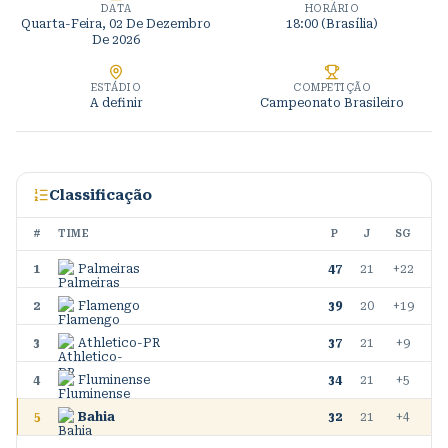
DATA
HORÁRIO
Quarta-Feira, 02 De Dezembro
18:00 (Brasília)
De 2026
ESTÁDIO
COMPETIÇÃO
A definir
Campeonato Brasileiro
Classificação
#
TIME
P
J
SG
1
Palmeiras
47
21
+22
2
Flamengo
39
20
+19
3
Athletico-PR
37
21
+9
4
Fluminense
34
21
+5
5
Bahia
32
21
+4