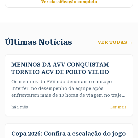
Ver classificação completa
Últimas Notícias
VER TODAS →
MENINOS DA AVV CONQUISTAM
TORNEIO ACV DE PORTO VELHO
Os meninos da AVV não deixaram o cansaço
interferi no desempenho da equipe após
enfrentarem mais de 10 horas de viagem no trajeto
até a capital e de maneira convincente
há 1 mês
Ler mais
conquistaram o título da competição de forma
invicta. Nossos meninos do sub 16 fizeram uma
final muito emocionante e testaram o nervo da
equipe feminina
Copa 2026: Confira a escalação do jogo