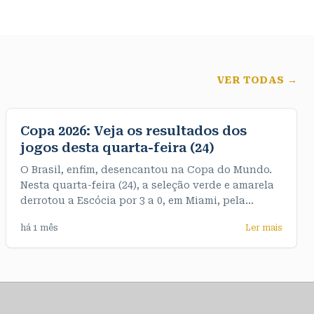
VER TODAS →
Copa 2026: Veja os resultados dos
jogos desta quarta-feira (24)
O Brasil, enfim, desencantou na Copa do Mundo.
Nesta quarta-feira (24), a seleção verde e amarela
derrotou a Escócia por 3 a 0, em Miami, pela
terceira e última rodada do Grupo C. De quebra,
há 1 mês
Ler mais
garantiu o primeiro objetivo do Mundial, que era
terminar o grupo na liderança, com sete pontos. >>
Veja os resultados dos jogos