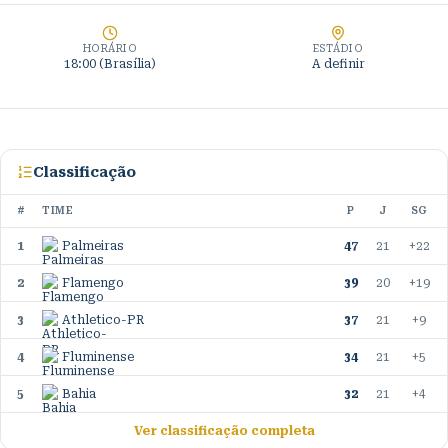
HORÁRIO
ESTÁDIO
18:00 (Brasília)
A definir
Classificação
#
TIME
P
J
SG
1
Palmeiras
47
21
+22
2
Flamengo
39
20
+19
3
Athletico-PR
37
21
+9
4
Fluminense
34
21
+5
5
Bahia
32
21
+4
Ver classificação completa