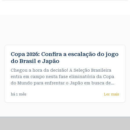
Copa 2026: Confira a escalação do jogo
do Brasil e Japão
Chegou a hora da decisão! A Seleção Brasileira
entra em campo nesta fase eliminatória da Copa
do Mundo para enfrentar o Japão em busca de
uma vaga nas oitavas de final. A partida acontece
há 1 mês
Ler mais
às 13h (horário de Rondônia). A partir de agora,
não há espaço para erros: quem vencer avança, e
quem perder se