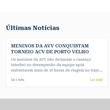
Últimas Notícias
MENINOS DA AVV CONQUISTAM
TORNEIO ACV DE PORTO VELHO
Os meninos da AVV não deixaram o cansaço
interferi no desempenho da equipe após
enfrentarem mais de 10 horas de viagem no trajeto
até a capital e de maneira convincente
há 1 mês
Ler mais
conquistaram o título da competição de forma
invicta. Nossos meninos do sub 16 fizeram uma
final muito emocionante e testaram o nervo da
equipe feminina