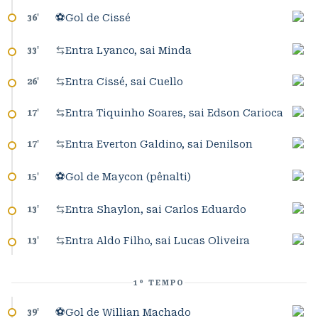
⚽
Gol de Cissé
36
'
Entra Lyanco, sai Minda
33
'
Entra Cissé, sai Cuello
26
'
Entra Tiquinho Soares, sai Edson Carioca
17
'
Entra Everton Galdino, sai Denilson
17
'
⚽
Gol de Maycon (pênalti)
15
'
Entra Shaylon, sai Carlos Eduardo
13
'
Entra Aldo Filho, sai Lucas Oliveira
13
'
1º TEMPO
⚽
Gol de Willian Machado
39
'