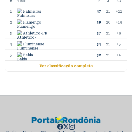
#
TIME
P
J
SG
1
Palmeiras
47
21
+22
2
Flamengo
39
20
+19
3
Athletico-PR
37
21
+9
4
Fluminense
34
21
+5
5
Bahia
32
21
+4
Ver classificação completa