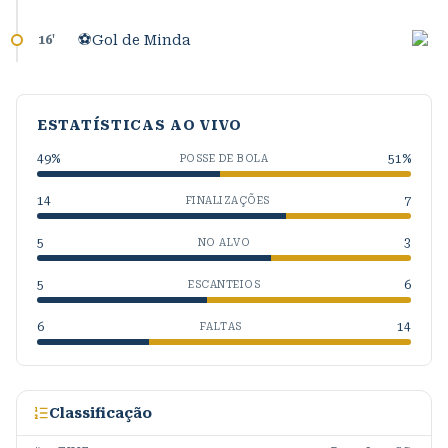
⚽
Gol de Minda
16
'
ESTATÍSTICAS AO VIVO
49
%
51
%
POSSE DE BOLA
14
7
FINALIZAÇÕES
5
3
NO ALVO
5
6
ESCANTEIOS
6
14
FALTAS
Classificação