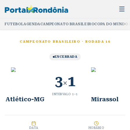
FUTEBOL
AGENDA
CAMPEONATO BRASILEIRO
COPA DO MUNDO 
CAMPEONATO BRASILEIRO
·
RODADA 16
ENCERRADA
3
1
×
INTERVALO
1
–
1
Atlético-MG
Mirassol
DATA
HORÁRIO