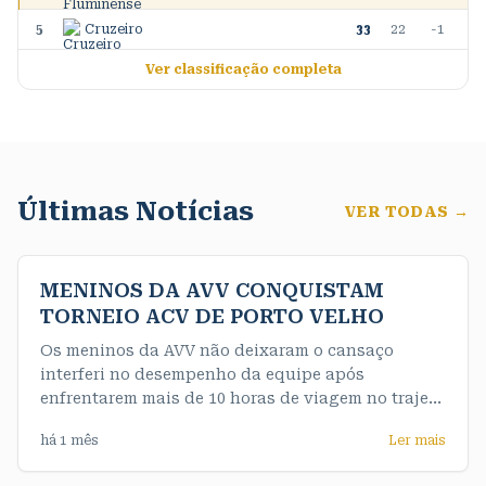
5
Cruzeiro
33
22
-1
Ver classificação completa
Últimas Notícias
VER TODAS →
MENINOS DA AVV CONQUISTAM
TORNEIO ACV DE PORTO VELHO
Os meninos da AVV não deixaram o cansaço
interferi no desempenho da equipe após
enfrentarem mais de 10 horas de viagem no trajeto
até a capital e de maneira convincente
há 1 mês
Ler mais
conquistaram o título da competição de forma
invicta. Nossos meninos do sub 16 fizeram uma