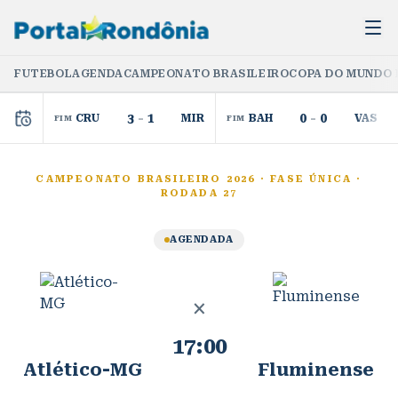
FUTEBOL
AGENDA
CAMPEONATO BRASILEIRO
COPA DO MUNDO 
3
-
1
0
-
0
CRU
MIR
BAH
VAS
FIM
FIM
CAMPEONATO BRASILEIRO 2026
·
FASE ÚNICA
·
RODADA 27
AGENDADA
×
17:00
Atlético-MG
Fluminense