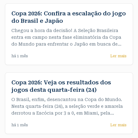
final muito emocionante e testaram o nervo da
equipe feminina
Copa 2026: Confira a escalação do jogo
do Brasil e Japão
Chegou a hora da decisão! A Seleção Brasileira
entra em campo nesta fase eliminatória da Copa
do Mundo para enfrentar o Japão em busca de
uma vaga nas oitavas de final. A partida acontece
há 1 mês
Ler mais
às 13h (horário de Rondônia). A partir de agora,
não há espaço para erros: quem vencer avança, e
quem perder se
Copa 2026: Veja os resultados dos
jogos desta quarta-feira (24)
O Brasil, enfim, desencantou na Copa do Mundo.
Nesta quarta-feira (24), a seleção verde e amarela
derrotou a Escócia por 3 a 0, em Miami, pela
terceira e última rodada do Grupo C. De quebra,
há 1 mês
Ler mais
garantiu o primeiro objetivo do Mundial, que era
terminar o grupo na liderança, com sete pontos. >>