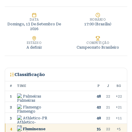
DATA
HORÁRIO
Domingo, 13 De Setembro De
17:00 (Brasília)
2026
ESTÁDIO
COMPETIÇÃO
A definir
Campeonato Brasileiro
Classificação
#
TIME
P
J
SG
1
Palmeiras
48
22
+22
2
Flamengo
42
21
+21
3
Athletico-PR
40
22
+11
4
Fluminense
35
22
+5