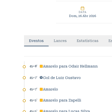
DATA
Dom, 26 Abr 2026
Eventos
Lances
Estatísticas
E
Amarelo para Odair Hellmann
45+8
'
⚽
Gol de Luiz Gustavo
45+7
'
Amarelo
45+7
'
Amarelo para Zapelli
45+5
'
Amarelo para Lucas Silva
45+5
'