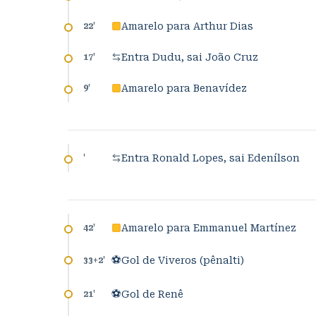
Amarelo para Arthur Dias
22
'
Entra Dudu, sai João Cruz
17
'
Amarelo para Benavídez
9
'
Entra Ronald Lopes, sai Edenílson
'
Amarelo para Emmanuel Martínez
42
'
⚽
Gol de Viveros (pênalti)
33+2
'
⚽
Gol de Renê
21
'