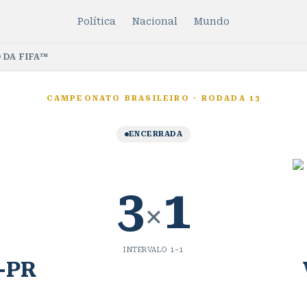
Política
Nacional
Mundo
 DA FIFA™
CAMPEONATO BRASILEIRO
·
RODADA 13
ENCERRADA
3
1
×
INTERVALO
1
–
1
o-PR