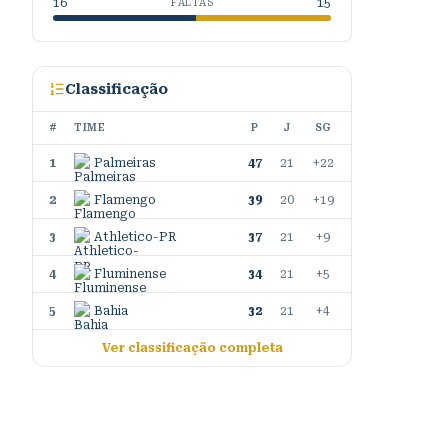
16
15
FALTAS
Classificação
#
TIME
P
J
SG
1
Palmeiras
47
21
+22
2
Flamengo
39
20
+19
3
Athletico-PR
37
21
+9
4
Fluminense
34
21
+5
5
Bahia
32
21
+4
Ver classificação completa