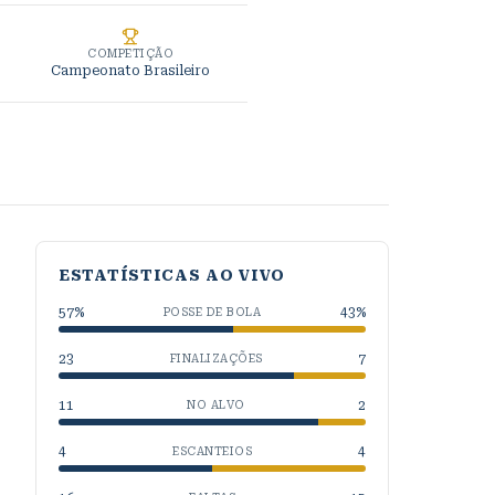
COMPETIÇÃO
Campeonato Brasileiro
ESTATÍSTICAS AO VIVO
57
%
43
%
POSSE DE BOLA
23
7
FINALIZAÇÕES
11
2
NO ALVO
4
4
ESCANTEIOS