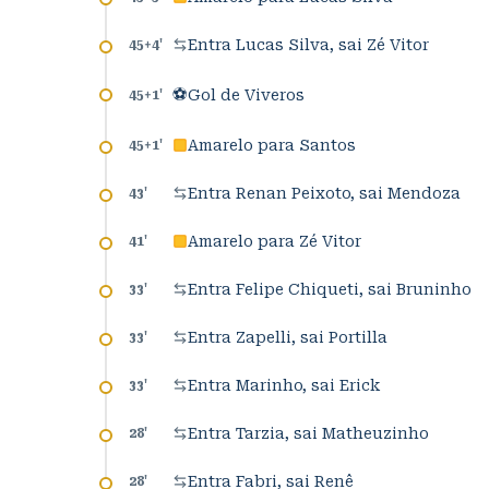
Entra Lucas Silva, sai Zé Vitor
45+4
'
⚽
Gol de Viveros
45+1
'
Amarelo para Santos
45+1
'
Entra Renan Peixoto, sai Mendoza
43
'
Amarelo para Zé Vitor
41
'
Entra Felipe Chiqueti, sai Bruninho
33
'
Entra Zapelli, sai Portilla
33
'
Entra Marinho, sai Erick
33
'
Entra Tarzia, sai Matheuzinho
28
'
Entra Fabri, sai Renê
28
'