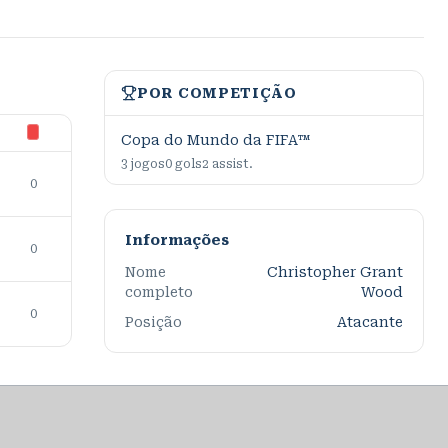
POR COMPETIÇÃO
Copa do Mundo da FIFA™
3
jogos
0
gols
2
assist.
0
Informações
0
Nome
Christopher Grant
completo
Wood
0
Posição
Atacante