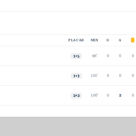
PLACAR
MIN
G
A
96'
0
0
0
1
×
5
101'
0
0
0
1
×
3
100'
0
2
0
2
×
2