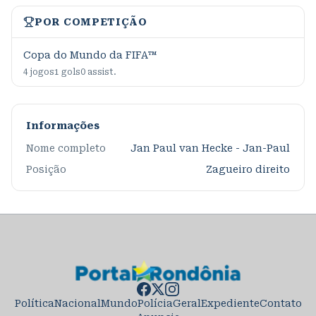
POR COMPETIÇÃO
Copa do Mundo da FIFA™
4
jogos
1
gols
0
assist.
Informações
Nome completo
Jan Paul van Hecke - Jan-Paul
Posição
Zagueiro direito
Política
Nacional
Mundo
Polícia
Geral
Expediente
Contato