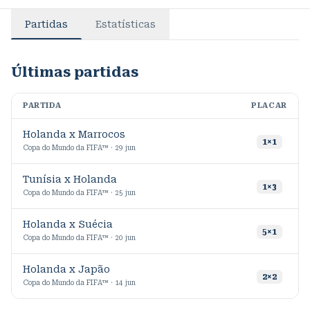
Partidas
Estatísticas
Últimas partidas
PARTIDA
PLACAR
M
Holanda x Marrocos
1
1
×
1
Copa do Mundo da FIFA™ · 29 jun
Tunísia x Holanda
9
1
×
3
Copa do Mundo da FIFA™ · 25 jun
Holanda x Suécia
9
5
×
1
Copa do Mundo da FIFA™ · 20 jun
Holanda x Japão
9
2
×
2
Copa do Mundo da FIFA™ · 14 jun