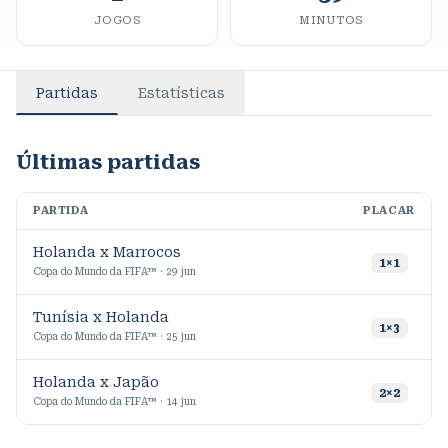
JOGOS
MINUTOS
Partidas
Estatísticas
Últimas partidas
PARTIDA
PLACAR
M
Holanda x Marrocos
3
1
×
1
Copa do Mundo da FIFA™ · 29 jun
Tunísia x Holanda
1
×
3
Copa do Mundo da FIFA™ · 25 jun
Holanda x Japão
2
2
×
2
Copa do Mundo da FIFA™ · 14 jun