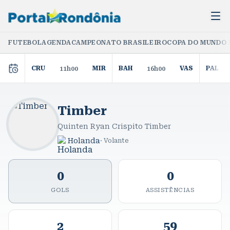
FUTEBOL
AGENDA
CAMPEONATO BRASILEIRO
COPA DO MUNDO 
CRU
MIR
BAH
VAS
PAL
11h00
16h00
Timber
Quinten Ryan Crispito Timber
Holanda
·
Volante
0
0
GOLS
ASSISTÊNCIAS
2
59