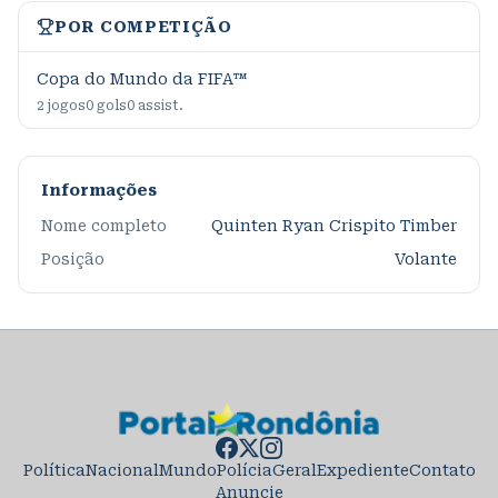
POR COMPETIÇÃO
Copa do Mundo da FIFA™
2
jogos
0
gols
0
assist.
Informações
Nome completo
Quinten Ryan Crispito Timber
Posição
Volante
Política
Nacional
Mundo
Polícia
Geral
Expediente
Contato
Anuncie