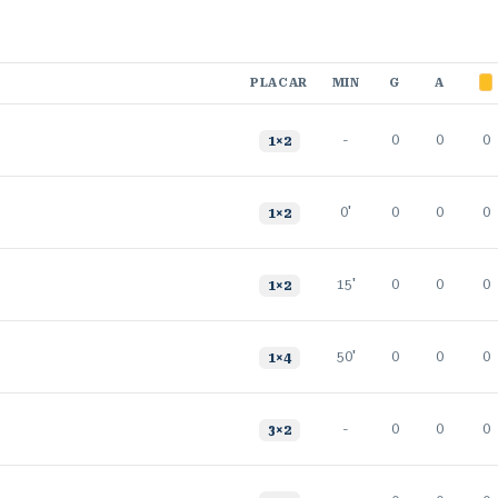
PLACAR
MIN
G
A
-
0
0
0
1
×
2
0'
0
0
0
1
×
2
15'
0
0
0
1
×
2
50'
0
0
0
1
×
4
-
0
0
0
3
×
2