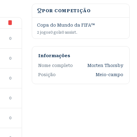
POR COMPETIÇÃO
Copa do Mundo da FIFA™
2
jogos
0
gols
0
assist.
0
Informações
0
Nome completo
Morten Thorsby
Posição
Meio-campo
0
0
0