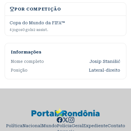
POR COMPETIÇÃO
Copa do Mundo da FIFA™
4
jogos
0
gols
2
assist.
Informações
Nome completo
Josip Stanišić
Posição
Lateral-direito
Política
Nacional
Mundo
Polícia
Geral
Expediente
Contato