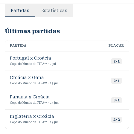
Partidas
Estatísticas
Últimas partidas
PARTIDA
PLACAR
M
Portugal x Croácia
9
2
×
1
Copa do Mundo da FIFA™ · 2 jul
Croácia x Gana
9
2
×
1
Copa do Mundo da FIFA™ · 27 jun
Panamá x Croácia
4
0
×
1
Copa do Mundo da FIFA™ · 23 jun
Inglaterra x Croácia
9
4
×
2
Copa do Mundo da FIFA™ · 17 jun