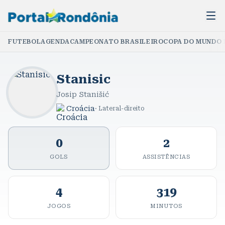
FUTEBOL
AGENDA
CAMPEONATO BRASILEIRO
COPA DO MUNDO 
Stanisic
Josip Stanišić
Croácia
·
Lateral-direito
0
2
GOLS
ASSISTÊNCIAS
4
319
JOGOS
MINUTOS